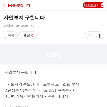
C
▶(급)구합니다
앱으로보기
A
사업부지 구합니다
F
작
작
조
허딩크
25.10.30
42
성
성
회
E
자
시
수
글
가
글
목록
댓글
0
가
간
자
자
크
크
기
기
크
작
게
게
사업부지 구합니다
1서울지역.수도권 아파트부지,오피스텔 부지
2.근생부지(중심가,아파트 밀집 근생부지)
3.LH허가득,감평동의서 가능한 나대지