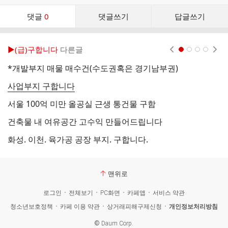
댓
댓글
0
댓글쓰기
답글쓰기
글
댓
글
▶(급)구합니다
다른글
현재페이지 1
2
3
4
리
스
*개발부지 매물 매수건(수도권혹은 경기남부권)
태
트
사업부지 구합니다
석
서울 100억 미만 올공실 근생 통건물 구함
중
건축물 내 여유공간 고수익 만들어드립니다
화성. 이천. 육가공 공장 부지. 구합니다.
태
맨위로
로그인
전체보기
PC화면
카페앱
서비스 약관
청소년보호정책
카페 이용 약관
상거래피해구제신청
개인정보처리방침
©
Daum Corp.