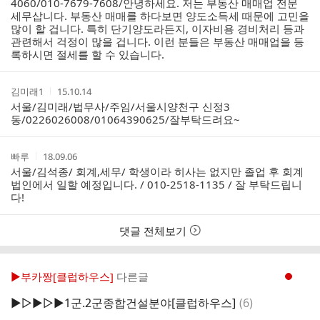
4060/010-7679-7608/안녕하세요. 저는 부동산 매매업 전문
세무삽니다. 부동산 매매를 하다보면 양도소득세 때문에 고민을
많이 할 겁니다. 특히 단기양도라든지, 이자비용 경비처리 등과
관련해서 걱정이 많을 겁니다. 이런 분들은 부동산 매매업을 등
록하시면 절세를 할 수 있습니다.
작
작
김미래1
15.10.14
성
성
서울/김미래/법무사/주임/서울시양천구 신정3
자
시
동/0226026008/01064390625/잘부탁드려요~
간
작
작
빠루
18.09.06
성
성
서울/김석종/ 회계,세무/ 학생이라 히사는 없지만 졸업 후 회계
자
시
법인에서 일할 예정입니다. / 010-2518-1135 / 잘 부탁드립니
간
다!
댓글 전체보기
▶부카짱[클럽하우스]
다른글
현재페이지 1
댓
▶▷▶▷▶1군.2군종합건설분야[클럽하우스]
(
6
)
글