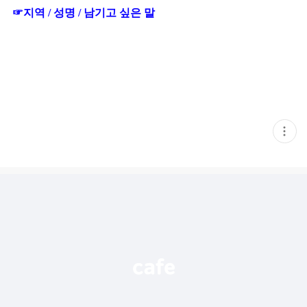
☞지역 / 성명 / 남기고 싶은 말
현
재
게
시
글
추
가
기
능
열
기