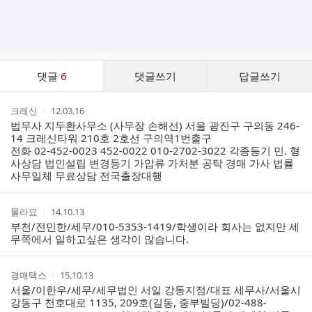
댓
댓글
6
댓글쓰기
답글쓰기
글
댓
작
작
크레신
12.03.16
글
성
성
법무사 지두환사무소 (사무장 손해선) 서울 광진구 구의동 246-
리
자
시
14 크레신타워 210호 2호선 구의역1번출구
스
간
전화 02-452-0023 452-0022 010-2702-3022 각종등기 민. 형
트
사상담 법인설립 변경등기 가압류 가처분 공탁 경매 가사 법률
사무일체 무료상담 전국출장대행
작
작
몰라요
14.10.13
성
성
부천/전민한/세무/010-5353-1419/학생이라 회사는 없지만 세
자
시
무쪽에서 일하고싶은 생각이 많습니다.
간
작
작
경매택스
15.10.13
성
성
서울/이한우/세무/세무법인 서일 강동지점/대표 세무사/서울시
자
시
강동구 천호대로 1135, 209호(길동, 중부빌딩)/02-488-
간