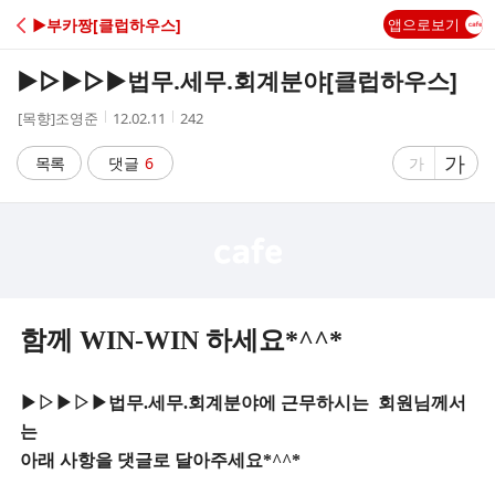
C
▶부카짱[클럽하우스]
앱으로보기
A
▶▷▶▷▶법무.세무.회계분야[클럽하우스]
F
작
작
조
[목향]조영준
12.02.11
242
성
성
회
E
자
시
수
글
가
글
목록
댓글
6
가
간
자
자
크
크
기
기
크
작
게
게
함께 WIN-WIN 하세요*^^*
▶▷▶▷▶법무.세무.회계분야에 근무하시는 회원님께서
는
아래 사항을 댓글로 달아주세요*^^*