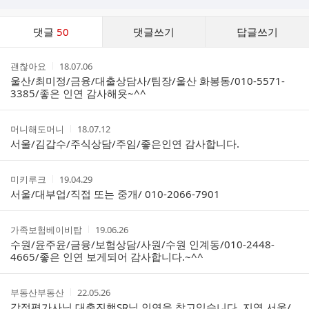
댓
댓글
50
댓글쓰기
답글쓰기
글
댓
작
작
괜찮아요
18.07.06
글
성
성
울산/최미정/금융/대출상담사/팀장/울산 화봉동/010-5571-
리
자
시
3385/좋은 인연 감사해욧~^^
스
간
트
작
작
머니해도머니
18.07.12
성
성
서울/김갑수/주식상담/주임/좋은인연 감사합니다.
자
시
간
작
작
미키루크
19.04.29
성
성
서울/대부업/직접 또는 중개/ 010-2066-7901
자
시
간
작
작
가족보험베이비탑
19.06.26
성
성
수원/윤주윤/금융/보험상담/사원/수원 인계동/010-2448-
자
시
4665/좋은 인연 보게되어 감사합니다.~^^
간
작
작
부동산부동산
22.05.26
성
성
감정평가사님,대출진행SR님 인연을 찾고있습니다. 지역 서울/