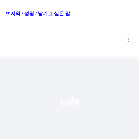
☞지역 / 성명 / 남기고 싶은 말
현
재
게
시
글
추
가
기
능
열
기