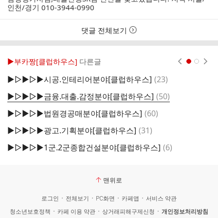
자
시
인천/경기 010-3944-0990
간
댓글 전체보기
▶부카짱[클럽하우스]
다른글
현재페이지 1
2
댓
▶▷▶▷▶시공.인테리어분야[클럽하우스]
(
23
)
▶
글
댓
▶▷▶▷▶금융.대출.감정분야[클럽하우스]
(
50
)
▶
글
댓
▶▷▶▷▶법원경공매분야[클럽하우스]
(
60
)
글
댓
▶▷▶▷▶광고.기획분야[클럽하우스]
(
31
)
글
댓
▶▷▶▷▶1군.2군종합건설분야[클럽하우스]
(
6
)
글
맨위로
로그인
전체보기
PC화면
카페앱
서비스 약관
청소년보호정책
카페 이용 약관
상거래피해구제신청
개인정보처리방침