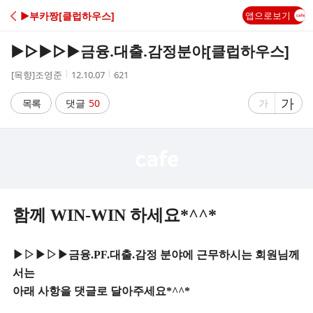
C
▶부카짱[클럽하우스]
앱으로보기
A
▶▷▶▷▶금융.대출.감정분야[클럽하우스]
F
작
작
조
[목향]조영준
12.10.07
621
성
성
회
E
자
시
수
글
가
글
목록
댓글
50
가
간
자
자
크
크
기
기
크
작
게
게
함께 WIN-WIN 하세요*^^*
▶▷▶▷▶금융.PF.대출.감정 분야에 근무하시는 회원님께
서는
아래 사항을 댓글로 달아주세요*^^*