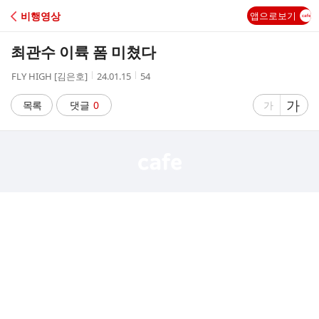
C
비행영상
앱으로보기
A
최관수 이륙 폼 미쳤다
F
작
작
조
FLY HIGH [김은호]
24.01.15
54
성
성
회
E
자
시
수
글
가
글
목록
댓글
0
가
간
자
자
크
크
기
기
크
작
게
게