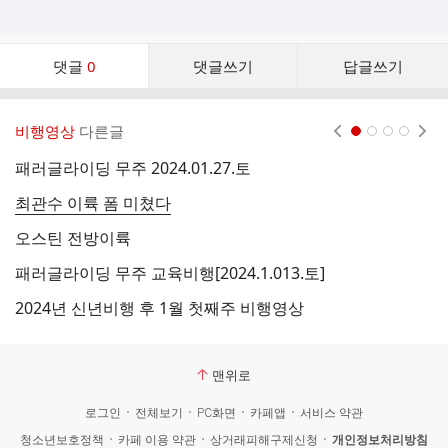
댓
댓글
0
댓글쓰기
답글쓰기
글
댓
글
비행영상
다른글
현재페이지 1
2
3
4
리
스
패러글라이딩 무주 2024.01.27.토
오
트
최관수 이륙 폼 미쳤다
무
오스틴 전방이륙
오
패러글라이딩 무주 교육비행[2024.1.013.토]
오
2024년 신년비행 후 1월 첫째주 비행영상
제
맨위로
로그인
전체보기
PC화면
카페앱
서비스 약관
청소년보호정책
카페 이용 약관
상거래피해구제신청
개인정보처리방침