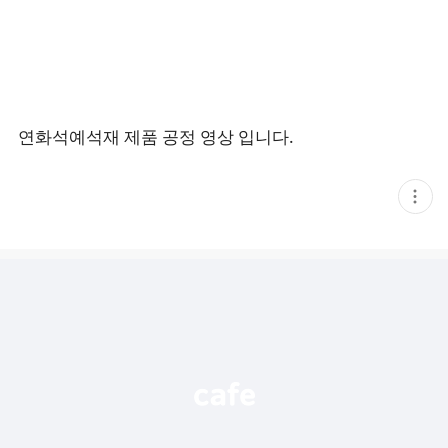
연화석예석재 제품 공정 영상 입니다.
현
재
게
시
글
추
가
기
능
열
기