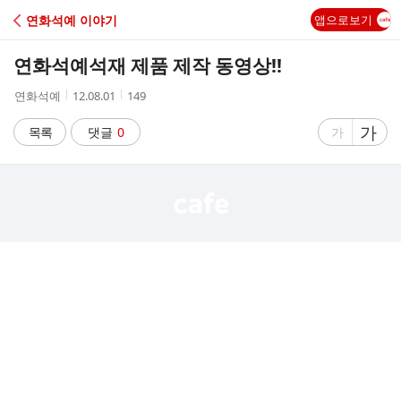
C
연화석예 이야기
앱으로보기
A
연화석예석재 제품 제작 동영상!!
F
작
작
조
연화석예
12.08.01
149
성
성
회
E
자
시
수
글
가
글
목록
댓글
0
가
간
자
자
크
크
기
기
크
작
게
게