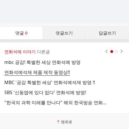
댓
댓글
0
댓글쓰기
답글쓰기
글
댓
글
연화석예 이야기
다른글
현재페이지 1
2
리
스
mbc 공감! 특별한 세상 연화석예 방영
연
트
연화석예석재 제품 제작 동영상!!
연
MBC '공감 특별한 세상' 연화석예석재 방영 !!
SBS '신동엽에 있다 없다' 연화석예 방영!
"한국의 과학 미래를 만나다" 해외 한국방송 연화석예 방영!
맨위로