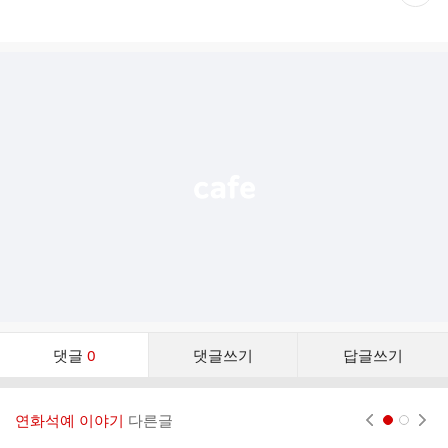
재
게
시
글
추
가
기
능
열
기
댓
댓글
0
댓글쓰기
답글쓰기
글
댓
글
연화석예 이야기
다른글
현재페이지 1
2
리