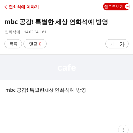
C
연화석예 이야기
앱으로보기
A
mbc 공감! 특별한 세상 연화석예 방영
F
작
작
조
연화석예
14.02.24
61
성
성
회
E
자
시
수
글
가
글
목록
댓글
0
가
간
자
자
크
크
기
기
크
작
게
게
mbc 공감! 특별한
연화석예 방영
세상
현