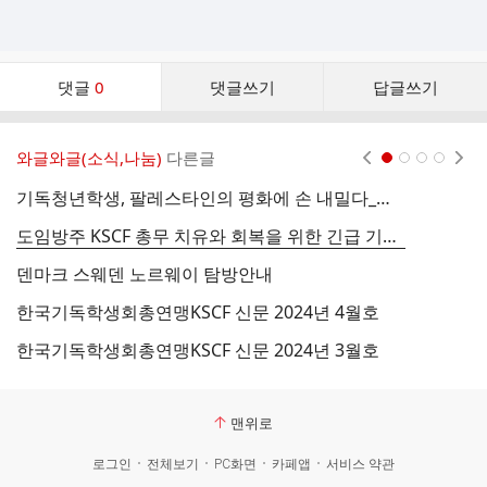
댓
댓글
0
댓글쓰기
답글쓰기
글
댓
글
와글와글(소식,나눔)
다른글
현재페이지 1
2
3
4
리
스
기독청년학생, 팔레스타인의 평화에 손 내밀다_니달 아부줄루프(Nidal Abuzuluf) 초청강연 (5월 31일)
신
트
도임방주 KSCF 총무 치유와 회복을 위한 긴급 기도회(5월 3일)
덴마크 스웨덴 노르웨이 탐방안내
한국기독학생회총연맹KSCF 신문 2024년 4월호
2
한국기독학생회총연맹KSCF 신문 2024년 3월호
산
맨위로
로그인
전체보기
PC화면
카페앱
서비스 약관