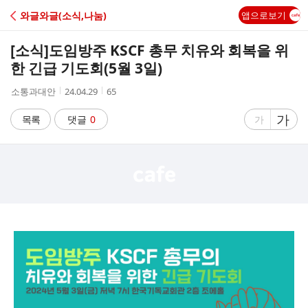
C
와글와글(소식,나눔)
앱으로보기
A
[소식]
도임방주 KSCF 총무 치유와 회복을 위
F
한 긴급 기도회(5월 3일)
작
작
조
소통과대안
24.04.29
65
E
성
성
회
자
시
수
글
가
글
목록
댓글
0
가
간
자
자
크
크
기
기
크
작
게
게