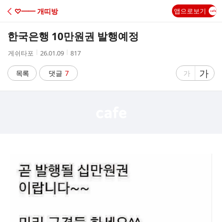
C
♡━━ 개띠방
앱으로보기
A
한국은행 10만원권 발행예정
F
작
작
조
게쉬타포
26.01.09
817
성
성
회
E
자
시
수
글
가
글
목록
댓글
7
가
간
자
자
크
크
기
기
크
작
게
게