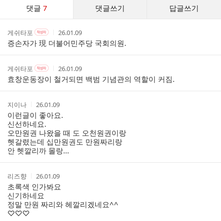
댓
댓글
7
댓글쓰기
답글쓰기
글
댓
작
작
작
게쉬타포
26.01.09
작
글
성
성
성
성
증손자가 現 더불어민주당 국회의원.
리
자
자
시
자
스
본
간
인
트
작
작
작
게쉬타포
26.01.09
작
여
성
성
성
성
효창운동장이 철거되면 백범 기념관의 역할이 커짐.
부
자
자
시
자
본
간
인
작
작
지이나
26.01.09
여
성
성
이런글이 좋아요.
부
자
시
신선하네요.
간
오만원권 나왔을 때 도 오천원권이랑
헷갈렸는데 십만원권도 만원짜리랑
안 헷깔리까 몰랑...
작
작
리즈향
26.01.09
성
성
초록색 인가봐요
자
시
신기하네요
간
정말 만원 짜리와 헤깔리겠네요^^
♡♡♡