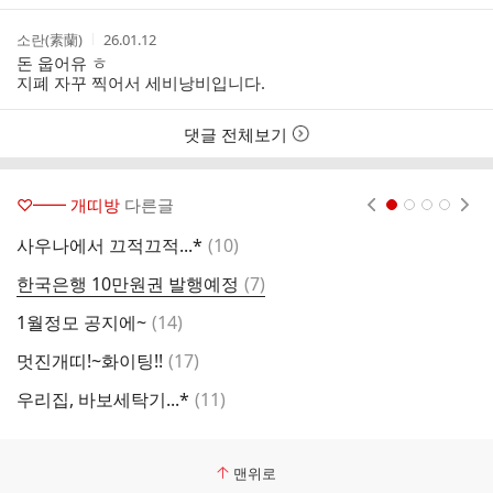
작
작
소란(素蘭)
26.01.12
성
성
돈 웁어유 ㅎ
자
시
지폐 자꾸 찍어서 세비낭비입니다.
간
댓글 전체보기
♡━━ 개띠방
다른글
현재페이지 1
2
3
4
댓
사우나에서 끄적끄적...*
(
10
)
2
글
댓
한국은행 10만원권 발행예정
(
7
)
8
글
댓
1월정모 공지에~
(
14
)
글
댓
멋진개띠!~화이팅!!
(
17
)
복
글
댓
우리집, 바보세탁기...*
(
11
)
실
글
맨위로