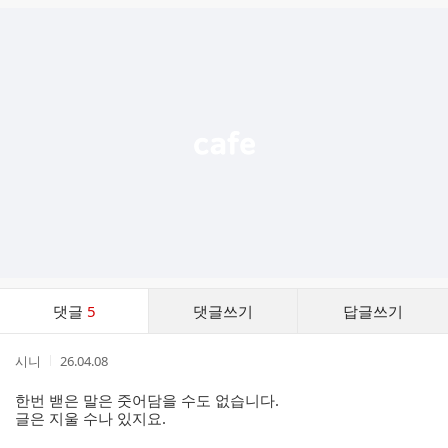
글
추
가
기
능
열
기
댓
댓글
5
댓글쓰기
답글쓰기
글
댓
작
작
시니
26.04.08
글
성
성
리
자
시
한번 밷은 말은 줏어담을 수도 없습니다.
스
간
글은 지울 수나 있지요.
트