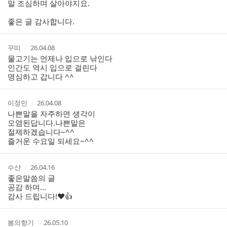
말 조심하며 살아야지요.
좋은 글 감사합니다.
작
작
꾸띠
26.04.08
성
성
물고기는 언제나 입으로 낚인다
자
시
인간도 역시 입으로 걸린다
간
명심하고 갑니다 ^^
작
작
이정민
26.04.08
성
성
나쁜말을 자주하면 생각이
자
시
오염된답니다.나쁜말은
간
절제하겠습니다~^^
즐거운 수요일 되세요~^^
작
작
수샨
26.04.16
성
성
좋은말씀의 글
자
시
공감 하며...
간
감사 드립니다!♥️👍
작
작
봄의향기
26.05.10