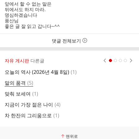
성
성
앞에서 할 수 없는 말은
자
시
뒤에서도 하지 마라.
간
명심하겠습니다
풍산님
좋은 글 잘 읽고 갑니다~^^
댓글 전체보기
자유 게시판
다른글
현재페이지 1
2
3
4
댓
오늘의 역사 (2026년 4월 8일)
(
1
)
블
글
댓
말의 품격
(
5
)
글
댓
맞춰 보세여
(
1
)
글
댓
지금이 가장 젊은 나이
(
4
)
빈
글
댓
차 한잔의 그리움으로
(
1
)
부
글
맨위로