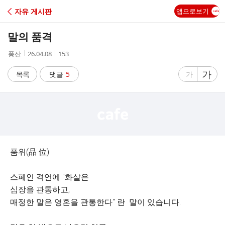
C
자유 게시판
앱으로보기
A
말의 품격
F
작
작
조
풍산
26.04.08
153
성
성
회
E
자
시
수
글
가
글
목록
댓글
5
가
간
자
자
크
크
기
기
크
작
게
게
품위(品 位)
스페인 격언에 "화살은
심장을 관통하고,
매정한 말은 영혼을 관통한다" 란 말이 있습니다.