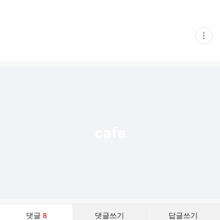
현
재
게
시
글
추
가
기
능
열
기
댓
댓글
8
댓글쓰기
답글쓰기