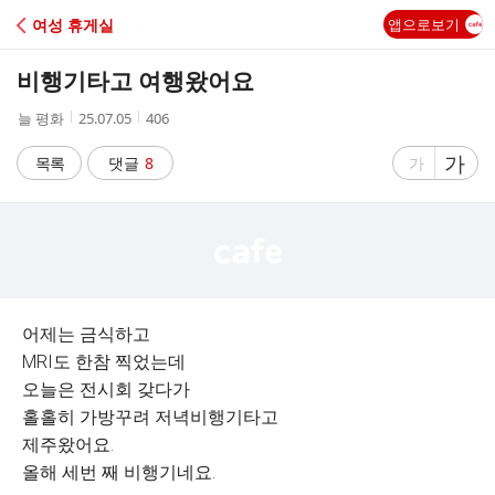
C
여성 휴게실
앱으로보기
A
비행기타고 여행왔어요
F
작
작
조
늘 평화
25.07.05
406
성
성
회
E
자
시
수
글
가
글
목록
댓글
8
가
간
자
자
크
크
기
기
크
작
게
게
어제는 금식하고
MRI도 한참 찍었는데
오늘은 전시회 갖다가
홀홀히 가방꾸려 저녁비행기타고
제주왔어요.
올해 세번 째 비행기네요.