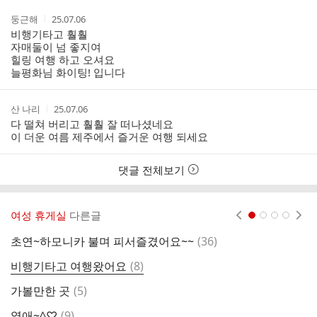
작
작
둥근해
25.07.06
성
성
비행기타고 훨훨
자
시
자매둘이 넘 좋지여
간
힐링 여행 하고 오셔요
늘평화님 화이팅! 입니다
작
작
산 나리
25.07.06
성
성
다 떨쳐 버리고 훨훨 잘 떠나셨네요
자
시
이 더운 여름 제주에서 즐거운 여행 되세요
간
댓글 전체보기
여성 휴게실
다른글
현재페이지 1
2
3
4
댓
초연~하모니카 불며 피서즐겼어요~~
(
36
)
딸
글
댓
비행기타고 여행왔어요
(
8
)
파
글
댓
가볼만한 곳
(
5
)
원
글
댓
열애~^♡
(
9
)
두