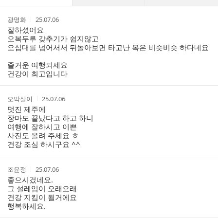
글
댓
작
작
광명화
25.07.06
글
성
성
잘하셨어요
리
자
시
오복두루 갖추기가 쉽지않고
스
간
오십대를 넘어서서 뒤돌아보면 타고난 복은 비슷비슷 하다네요
트
즐거운 여행되세요
건강이 최고입니다
작
작
오막살이
25.07.06
성
성
멋진 제주에
자
시
장마도 끝났다고 하고 하니
간
여행에 잘하시고 이쁜
사진도 올려 주세요 ㅎ
건강 조심 하시구요 ^^
작
작
조윤정
25.07.06
성
성
좋으시겄네요.
자
시
그 설레임이 오래오래
간
건강 지킴이 될거에요
행복하세요.