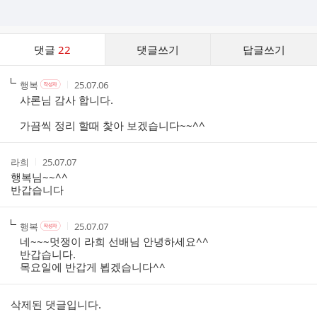
댓
댓글
22
댓글쓰기
답글쓰기
글
댓
작
작
작
행복
25.07.06
작
글
성
성
성
성
샤론님 감사 합니다.
리
자
자
시
자
스
본
간
가끔씩 정리 할때 찿아 보겠습니다~~^^
인
트
여
부
작
작
라희
25.07.07
성
성
행복님~~^^
자
시
반갑습니다
간
작
작
작
행복
25.07.07
작
성
성
성
성
네~~~멋쟁이 라희 선배님 안녕하세요^^
자
자
시
자
반갑습니다.
본
간
목요일에 반갑게 뵙겠습니다^^
인
여
부
삭제된 댓글입니다.