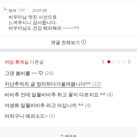
작
작
작
행복
25.07.09
작
성
성
성
성
비우미님 멋진 시선으로
자
자
시
자
느껴주시니 감사합니다.
본
간
비우미님도 건강 해피해피 ~~~~^^
인
여
부
댓글 전체보기
여성 휴게실
다른글
현재페이지 1
2
3
4
댓
그댄 봄비를 ~~ ♡
(
24
)
초
글
댓
지난추억의 글 정리하다가올려봅니다^^
(
22
)
비
글
댓
비비추 인데 일월비비추 하고 꽃이 다르지요 ^^
(
8
)
가
글
댓
야생화 일월비비추 라고 아십니까 ^^
(
4
)
열
글
댓
어처구니 에피소드~
(
5
)
글
맨위로