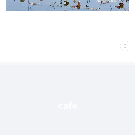
현
재
게
시
글
추
가
기
능
열
기