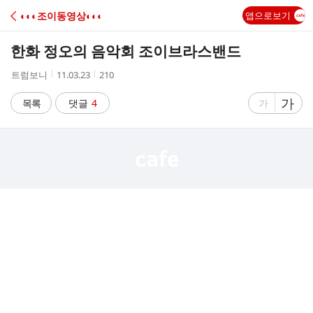
C
◐◐◐조이동영상◐◐◐
앱으로보기
A
한화 정오의 음악회 조이브라스밴드
F
작
작
조
트럼보니
11.03.23
210
성
성
회
E
자
시
수
글
가
글
목록
댓글
4
가
간
자
자
크
크
기
기
크
작
게
게