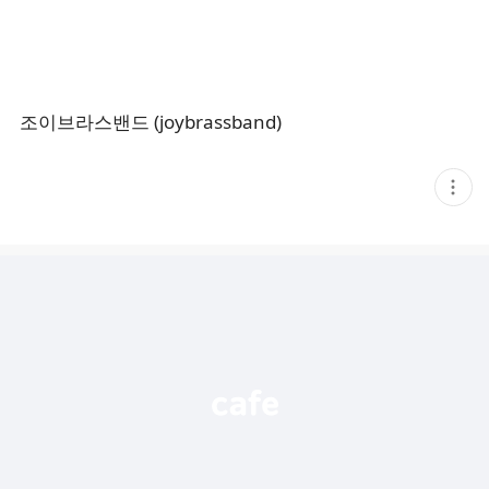
조이브라스밴드 (joybrassband)
현
재
게
시
글
추
가
기
능
열
기