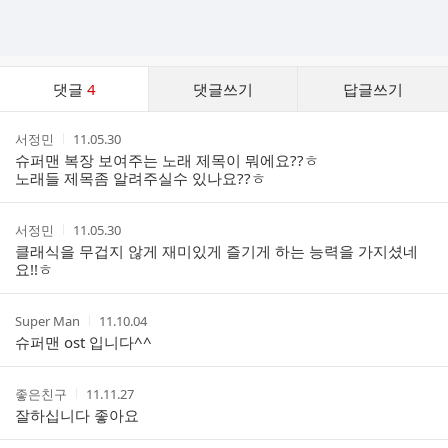
댓
댓글
4
댓글쓰기
답글쓰기
글
댓
작
작
서정민
11.05.30
글
성
성
슈퍼맨 복장 보여주는 노래 제목이 뭐에요??ㅎ
리
자
시
노래들 제목좀 알려주실수 있나요??ㅎ
스
간
트
작
작
서정민
11.05.30
성
성
클래식을 무겁지 않게 재미있게 즐기게 하는 능력을 가지셨네
자
시
요!!ㅎ
간
작
작
Super Man
11.10.04
성
성
슈퍼맨 ost 입니다^^
자
시
간
작
작
좋은친구
11.11.27
성
성
잘하십니다 좋아요
자
시
간