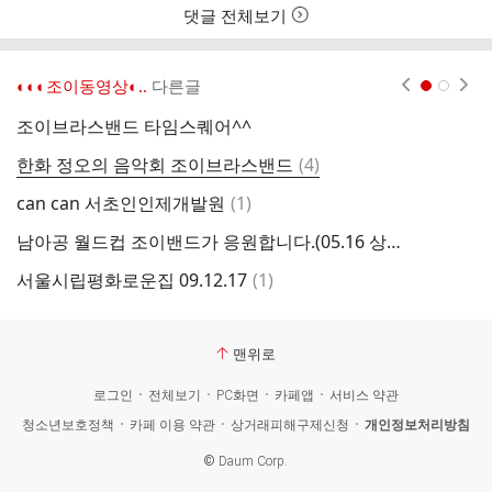
댓글 전체보기
◐◐◐조이동영상◐..
다른글
현재페이지 1
2
조이브라스밴드 타임스퀘어^^
스
댓
한화 정오의 음악회 조이브라스밴드
(
4
)
인
글
댓
can can 서초인인제개발원
(
1
)
조
글
남아공 월드컵 조이밴드가 응원합니다.(05.16 상암월드컵경기장
댓
서울시립평화로운집 09.12.17
(
1
)
글
맨위로
로그인
전체보기
PC화면
카페앱
서비스 약관
청소년보호정책
카페 이용 약관
상거래피해구제신청
개인정보처리방침
©
Daum Corp.