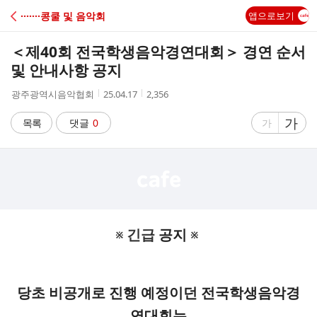
C
·······콩쿨 및 음악회
앱으로보기
A
＜제40회 전국학생음악경연대회＞ 경연 순서
F
및 안내사항 공지
작
작
조
광주광역시음악협회
25.04.17
2,356
E
성
성
회
자
시
수
글
가
글
목록
댓글
0
가
간
자
자
크
크
기
기
크
작
게
게
※ 긴급
공지
※
당초 비공개로 진행 예정이던 전국학생음악경
연대회는