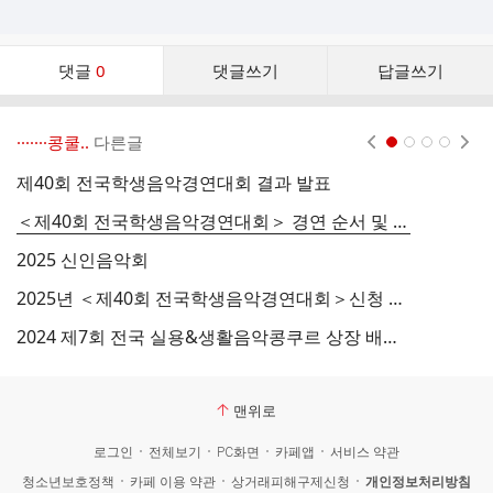
댓
댓글
0
댓글쓰기
답글쓰기
글
댓
글
·······콩쿨..
다른글
현재페이지 1
2
3
4
리
스
제40회 전국학생음악경연대회 결과 발표
트
＜제40회 전국학생음악경연대회＞ 경연 순서 및 안내사항 공지
2025 신인음악회
2025년 ＜제40회 전국학생음악경연대회＞신청 안내 (2025.03.03. 10:00 ~ 04.14. 17:00)
2024 제7회 전국 실용&생활음악콩쿠르 상장 배부 안내
맨위로
로그인
전체보기
PC화면
카페앱
서비스 약관
청소년보호정책
카페 이용 약관
상거래피해구제신청
개인정보처리방침