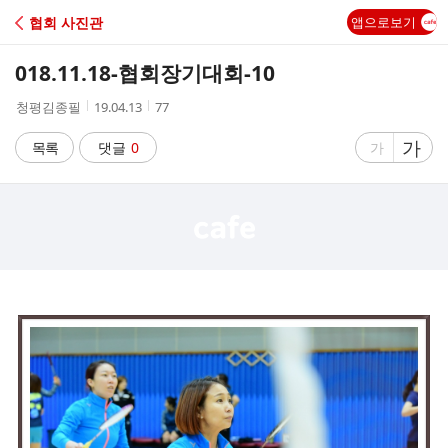
C
협회 사진관
앱으로보기
A
018.11.18-협회장기대회-10
F
작
작
조
청평김종필
19.04.13
77
성
성
회
E
자
시
수
글
가
글
목록
댓글
0
가
간
자
자
크
크
기
기
크
작
게
게