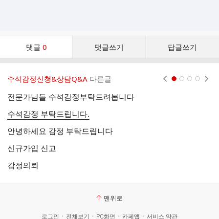
댓
댓글
0
댓글쓰기
답글쓰기
글
댓
글
수석감정신청&상담Q&A
다른글
현재페이지 1
2
3
4
리
스
전문가님들 수석감정부탁드려봅니다
트
수석감정 부탁드립니다.
정
안녕하세요 감정 부탁드립니다
이
신규가입 신고
감정의뢰
감
맨위로
로그인
전체보기
PC화면
카페앱
서비스 약관