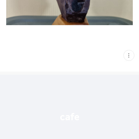
현
재
게
시
글
추
가
기
능
열
기