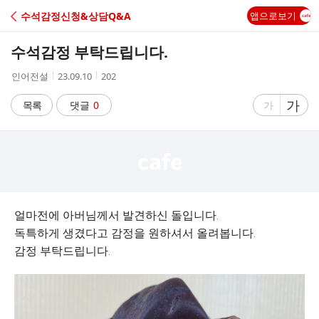
C
수석감정신청&상담Q&A
앱으로보기
A
수석감정 부탁드립니다.
F
작
작
조
인어전설
23.09.10
202
성
성
회
E
자
시
수
글
가
글
목록
댓글
0
가
간
자
자
크
크
기
기
크
작
게
게
얼마전에 아버님께서 발견하신 돌입니다.
독특하게 생겼다고 감정을 원하셔서 올려봅니다.
감정 부탁드립니다.