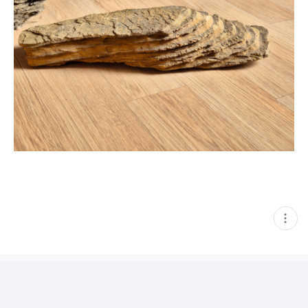
현
재
게
시
글
추
가
기
능