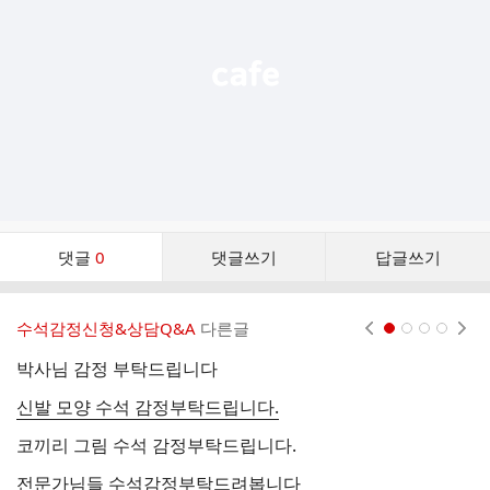
열
기
댓
댓글
0
댓글쓰기
답글쓰기
글
댓
글
수석감정신청&상담Q&A
다른글
현재페이지 1
2
3
4
리
스
박사님 감정 부탁드립니다
안
트
신발 모양 수석 감정부탁드립니다.
신
코끼리 그림 수석 감정부탁드립니다.
전문가님들 수석감정부탁드려봅니다