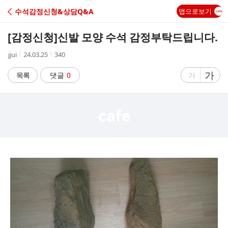
C
수석감정신청&상담Q&A
앱으로보기
A
[감정신청]
신발 모양 수석 감정부탁드립니다.
F
작
작
조
jjui
24.03.25
340
성
성
회
E
자
시
수
글
가
글
목록
댓글
0
가
간
자
자
크
크
기
기
크
작
게
게