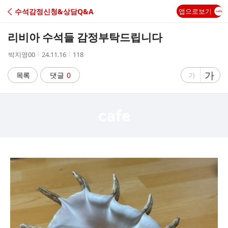
C
수석감정신청&상담Q&A
앱으로보기
A
리비아 수석들 감정부탁드립니다
F
작
작
조
박지영00
24.11.16
118
성
성
회
E
자
시
수
글
가
글
목록
댓글
0
가
간
자
자
크
크
기
기
크
작
게
게