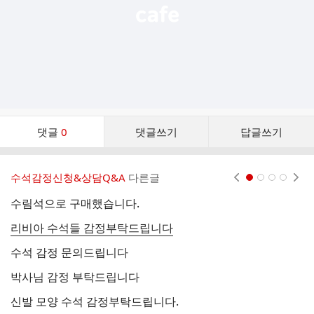
댓
댓글
0
댓글쓰기
답글쓰기
글
댓
글
수석감정신청&상담Q&A
다른글
현재페이지 1
2
3
4
리
스
수림석으로 구매했습니다.
코
트
리비아 수석들 감정부탁드립니다
수석 감정 문의드립니다
수
박사님 감정 부탁드립니다
안
신발 모양 수석 감정부탁드립니다.
신