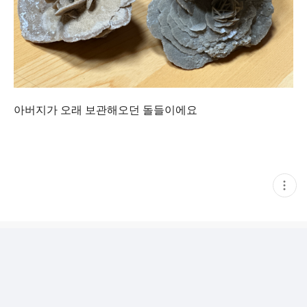
아버지가 오래 보관해오던 돌들이에요
현
재
게
시
글
추
가
기
능
열
기