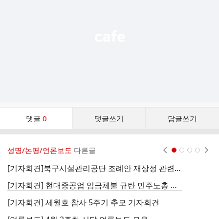
열
기
댓
댓글
0
댓글쓰기
답글쓰기
글
댓
글
성명/논평/언론보도
다른글
현재페이지 1
2
3
4
리
스
[기자회견]북구시설관리공단 조례안 재상정 관련 진보3당 합동 기자회견
[
트
[기자회견] 현대중공업 임금체불 규탄 민주노총 공동 기자회견
[기자회견] 세월호 참사 5주기 추모 기자회견