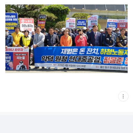
현
재
게
시
글
추
가
기
능