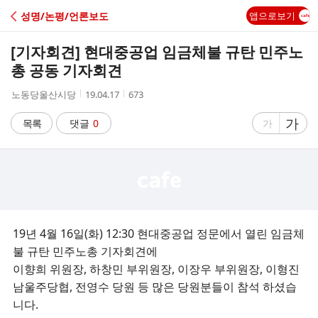
C
성명/논평/언론보도
앱으로보기
A
[기자회견] 현대중공업 임금체불 규탄 민주노
F
총 공동 기자회견
작
작
조
노동당울산시당
19.04.17
673
E
성
성
회
자
시
수
글
가
글
목록
댓글
0
가
간
자
자
크
크
기
기
크
작
게
게
19년 4월 16일(화) 12:30 현대중공업 정문에서 열린 임금체
불 규탄 민주노총 기자회견에
이향희 위원장, 하창민 부위원장, 이장우 부위원장, 이형진
남울주당협, 전영수 당원 등 많은 당원분들이 참석 하셨습
니다.