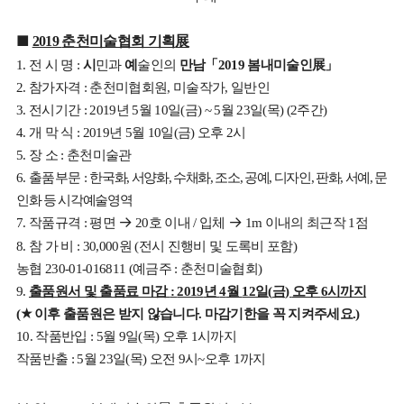
■
춘천미술협회 기획
展
2019
전 시 명
시
민과
예
술인의
만남
「
봄내미술인
展
」
1.
:
2019
참가자격
춘천미협회원
미술작가
일반인
2.
:
,
,
전시기간
년
월
일
금
월
일
목
주간
3.
: 2019
5
10
(
) ~ 5
23
(
) (2
)
개 막 식
년
월
일
금
오후
시
4.
: 2019
5
10
(
)
2
장 소
춘천미술관
5.
:
출품부문
한국화
서양화
수채화
조소
공예
디자인
판화
서예
문
6.
:
,
,
,
,
,
,
,
,
인화 등 시각예술영역
→
→
작품규격
평면
호 이내
입체
이내의 최근작
점
7.
:
2
0
/
1m
1
참 가 비
원
전시 진행비 및 도록비 포함
8.
: 30,000
(
)
농협
예금주
춘천미술협회
230-01-016811 (
:
)
출품원서 및 출품료 마감
년
월
일
금
오후
시까지
9.
:
2019
4
12
(
)
6
★
이후 출품원은 받지 않습니다
마감기한을 꼭 지켜주세요
(
.
.)
작품반입
월
일
목
오후
시까지
10.
: 5
9
(
)
1
작품반출
월
일
목
오전
시
오후
까지
: 5
23
(
)
9
~
1