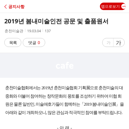
C
공지사항
앱으로보기
A
2019년 봄내미술인전 공문 및 출품원서
F
작
작
조
춘천미술관
19.03.04
137
성
성
회
E
자
시
수
글
가
글
목록
댓글
0
가
간
자
자
크
크
기
기
크
작
게
게
춘천미술협회에서는
년 춘천미술협회 기획
展
으로 춘천미술의 대
2019
중화와 더불어 참여하는 창작문화의 풍토를 조성하기 위하여 미협 회
원은 물론 일반인
미술애호가들이 함께하는
「
봄내미술인
展
」
을
,
2019
아래와 같이 개최하오니
많은 관심과 적극적인 참여를 부탁드립니다
,
.
아 래
-
-