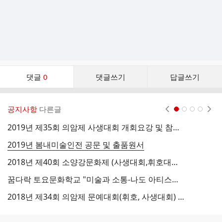
댓
댓글
0
댓글쓰기
답글쓰기
글
댓
글
공지사항
다른글
현재페이지 1
2
3
4
리
스
2019년 제35회 의암제 사생대회 개회요강 및 참가신청서
트
2019년 봄내미술인전 공문 및 출품원서
2
2018년 제40회 소양강문화제 (사생대회,휘호대회) 개최요강 및 신청서 안내
♣
꿈다락 토요문화학교 "미술과 소통-나도 아티스트-"
2018년 제34회 의암제 문예대회(휘호, 사생대회) 개최요강 및 신청서
2