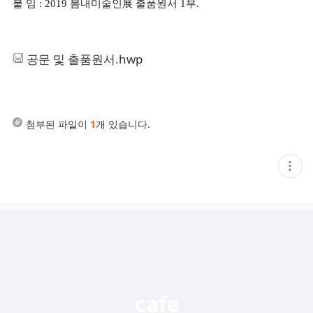
붙 임
봄내미술인
展
출품원서
부
: 2019
1
.
공문 및 출품원서.hwp
첨부된 파일이
1
개 있습니다.
현
재
게
시
글
추
가
기
능
열
기