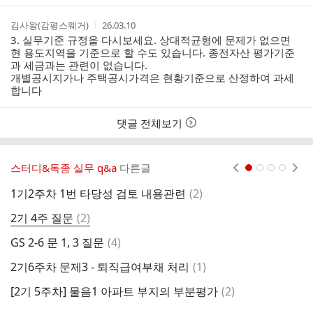
트
작
작
김사왕(감평스웨거)
26.03.10
성
성
3. 실무기준 규정을 다시보세요. 상대적균형에 문제가 없으면
자
시
현 용도지역을 기준으로 할 수도 있습니다. 종전자산 평가기준
간
과 세금과는 관련이 없습니다.
개별공시지가나 주택공시가격은 현황기준으로 산정하여 과세
합니다
댓글 전체보기
스터디&독종 실무 q&a
다른글
현재페이지 1
2
3
4
댓
1기2주차 1번 타당성 검토 내용관련
(
2
)
G
글
댓
2기 4주 질문
(
2
)
2
글
댓
GS 2-6 문 1, 3 질문
(
4
)
2
글
댓
2기6주차 문제3 - 퇴직급여부채 처리
(
1
)
2
글
댓
[2기 5주차] 물음1 아파트 부지의 부분평가
(
2
)
독
글