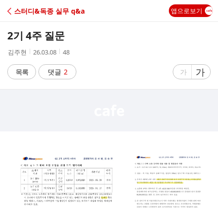
C
스터디&독종 실무 q&a
앱으로보기
A
2기 4주 질문
F
작
작
조
김주현
26.03.08
48
성
성
회
E
자
시
수
글
가
글
목록
댓글
2
가
간
자
자
크
크
기
기
크
작
게
게