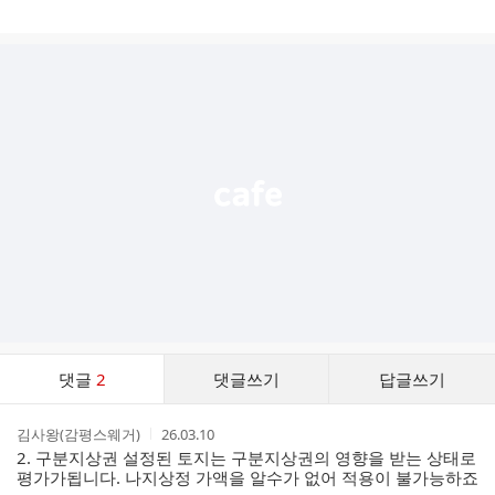
게
시
글
추
가
기
능
열
기
댓
댓글
2
댓글쓰기
답글쓰기
글
댓
작
작
김사왕(감평스웨거)
26.03.10
글
성
성
2. 구분지상권 설정된 토지는 구분지상권의 영향을 받는 상태로
리
자
시
평가가됩니다. 나지상정 가액을 알수가 없어 적용이 불가능하죠
스
간