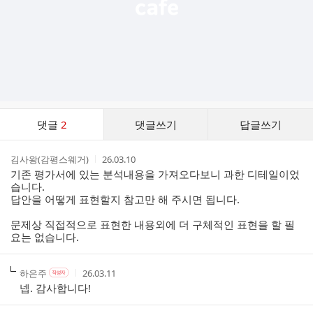
댓
댓글
2
댓글쓰기
답글쓰기
글
댓
작
작
김사왕(감평스웨거)
26.03.10
글
성
성
기존 평가서에 있는 분석내용을 가져오다보니 과한 디테일이었
리
자
시
습니다.
스
간
답안을 어떻게 표현할지 참고만 해 주시면 됩니다.
트
문제상 직접적으로 표현한 내용외에 더 구체적인 표현을 할 필
요는 없습니다.
작
작
작
하은주
26.03.11
작
성
성
성
성
넵. 감사합니다!
자
자
시
자
본
간