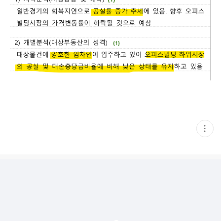
현
재
게
시
글
추
가
기
능
열
기