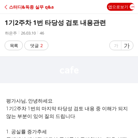
C
스터디&독종 실무 q&a
앱으로보기
A
1기2주차 1번 타당성 검토 내용관련
F
작
작
조
하은주
26.03.10
46
성
성
회
E
자
시
수
글
가
글
목록
댓글
2
가
간
자
자
크
크
기
기
크
작
게
게
평가사님, 안녕하세요.
1기2주차 1번의 마지막 타당성 검토 내용 중 이해가 되지
않는 부분이 있어 질의 드립니다.
1. 공실률 증가추세