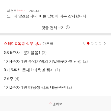
트
작
작
작
하은주
26.03.12
작
성
성
성
성
오.. 네 알겠습니다. 빠른 답변에 너무 감사합니다.
자
자
시
자
본
간
인
댓글 전체보기
여
부
스터디&독종 실무 q&a
다른글
현재페이지 1
2
3
4
댓
GS 6주차 - 문2 물음1
(
2
)
2
글
댓
1기4주차 1번 수익가액의 기말복귀가액 산정
(
2
)
G
글
댓
0기 9주차 문제1 이축권 행사
(
1
)
2
글
댓
2-6주
(
4
)
[
글
댓
1기2주차 1번 타당성 검토 내용관련
(
2
)
G
글
맨위로