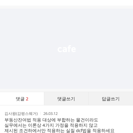
시
글
추
가
기
능
열
기
댓
댓글
2
댓글쓰기
답글쓰기
글
댓
작
작
김사왕(감평스웨거)
26.03.12
글
성
성
부동산잔여법 적용 대상에 부합하는 물건이라도
리
자
시
실무에서는 이론상 4가지 가정을 적용하지 않고
스
간
제시된 조건하에서만 적용하는 실질 dcf법을 적용하세요