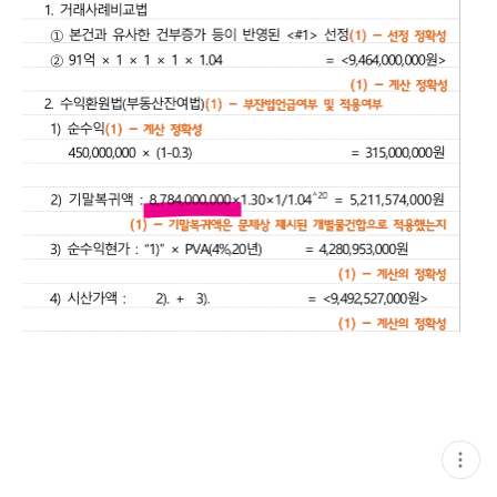
현
재
게