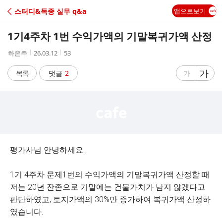
C
스터디&독종 실무 q&a
앱으로보기
A
1기4주차 1번 수익가액의 기말복귀가액 산정
F
작
작
조
하은주
26.03.12
53
성
성
회
E
자
시
수
글
가
글
목록
댓글
2
가
간
자
자
크
크
기
기
크
작
게
게
평가사님 안녕하세요.
1기 4주차 문제1번의 수익가액의 기말복귀가액 산정할 때
저는 20년 잔존으로 기말에는 건물가치가 남지 않겠다고
판단하였고, 토지가액의 30%만 증가하여 복귀가액 산정하
였습니다.