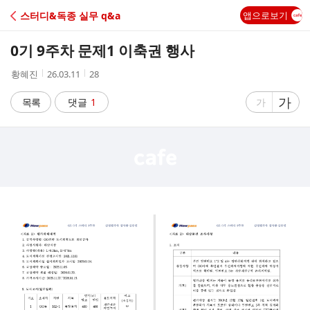
C
스터디&독종 실무 q&a
앱으로보기
A
0기 9주차 문제1 이축권 행사
F
작
작
조
황혜진
26.03.11
28
성
성
회
E
자
시
수
글
가
글
목록
댓글
1
가
간
자
자
크
크
기
기
크
작
게
게