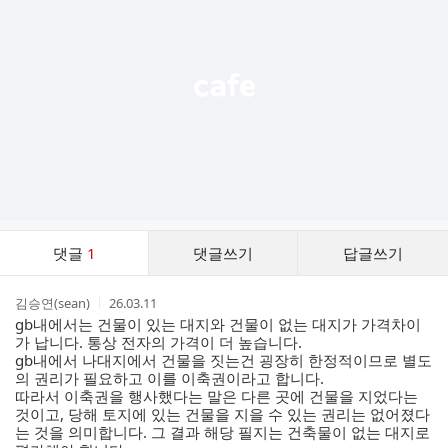
능
열
기
댓
댓글
1
댓글쓰기
답글쓰기
글
댓
작
작
김승연(sean)
26.03.11
글
성
성
gb내에서는 건물이 있는 대지와 건물이 없는 대지가 가격차이
리
자
시
가 납니다. 통상 전자의 가격이 더 높습니다.
스
간
gb내에서 나대지에서 건물을 짓는건 굉장히 한정적이므로 별도
트
의 권리가 필요하고 이를 이축권이라고 합니다.
따라서 이축권을 행사했다는 말은 다른 곳에 건물을 지었다는
것이고, 당해 토지에 있는 건물을 지을 수 있는 권리는 없어졌다
는 것을 의미합니다. 그 결과 해당 필지는 건축물이 없는 대지로