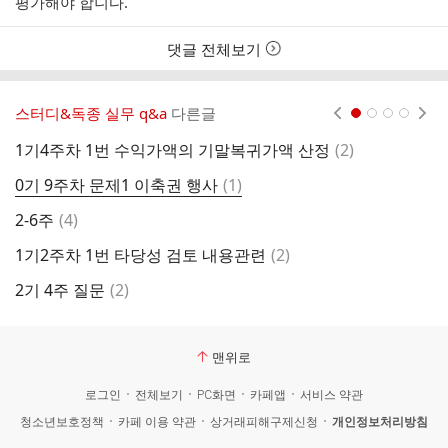
평가해야 합니다.
댓글 전체보기
스터디&독종 실무 q&a
다른글
현재페이지 1
2
3
4
댓
1기4주차 1번 수익가액의 기말복귀가액 산정
(
2
)
G
글
댓
0기 9주차 문제1 이축권 행사
(
1
)
2
글
댓
2-6주
(
4
)
[
글
댓
1기2주차 1번 타당성 검토 내용관련
(
2
)
G
글
댓
2기 4주 질문
(
2
)
2
글
맨위로
로그인
전체보기
PC화면
카페앱
서비스 약관
청소년보호정책
카페 이용 약관
상거래피해구제신청
개인정보처리방침