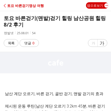
C
토요 바른걷기명상 여행
앱으로보기
A
토요 바른걷기(맨발)걷기 힐링 남산공원 힐링
F
8/2 후기
작
작
조
맨발넷
25.08.01
54
E
성
성
회
자
시
수
글
가
글
목록
댓글
0
가
간
자
자
크
크
기
기
크
작
게
게
남산 계단 오르기, 바른 걷기, 골반 걷기, 맨발 걷기의 효과
제시된 운동 루틴(남산 계단 오르기 3.2km 45분, 바른 걷기