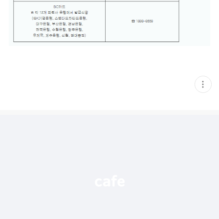
현
재
게
시
글
추
가
기
능
열
기