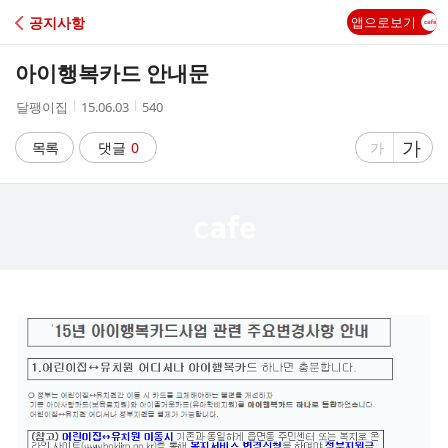
C
공지사항
앱으로보기
A
아이행복카드 안내문
F
작
작
조
달팽이집
15.06.03
540
성
성
회
E
자
시
수
글
가
글
목록
댓글
0
가
간
자
자
크
크
기
기
크
작
게
게