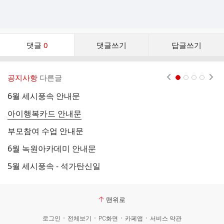
댓
댓글
0
댓글쓰기
답글쓰기
글
댓
글
공지사항
다른글
현재페이지 1
2
3
4
리
스
6월 세시풍속 안내문
5
트
아이행복카드 안내문
4
부모참여 수업 안내문
3
6월 녹원아카데미 안내문
3
5월 세시풍속 - 석가탄신일
제
맨위로
로그인
전체보기
PC화면
카페앱
서비스 약관