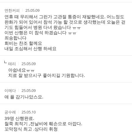
트
작
작
연한커피
25.05.09
성
성
연휴 때 무리해서 그런가 고관절 통증이 재발했네요. 어느정도
자
시
완화가 되어 있어서 참석 가능 할 것으로 생각했는데 오늘은 걷
간
기도 힘들어서 병원 다녀 왔습니다 ㅠㅠ
이번 산행은 미 참석 하겠습니다 ㅠㅠ
죄송합니다
회비는 찬조 할께요
내일 조심해서 산행 하세요
작
작
테리
25.05.09
성
성
아쉽네요ㅠㅠ
자
시
치료 잘 받으시구 좋아지길 기원합니다.
간
작
작
이메다
25.05.09
성
성
애 플 감기나았스요.
자
시
간
작
작
공수레
25.05.10
성
성
39명 산행완료.
자
시
철쭉 최적기 ,전날비에 훼손으로 아깝다.
간
꼬막정식 최고 .상다리 휘청