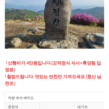
! 산행비가 4만원입니다.(꼬막정식 식사+휴양림 입
장료)
! 찰밥드립니다. 맛있는 반찬만 가져오세요 (청산 님
찬조)
차량 좌석 배치도
운전석
대기자