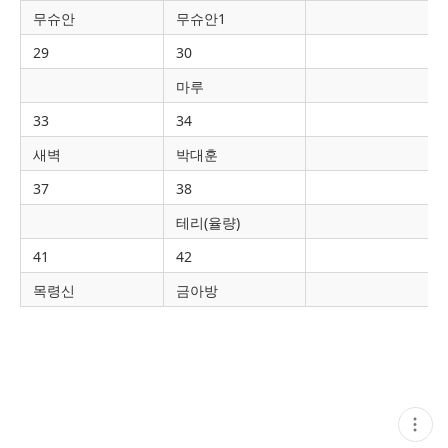
무슈안
무슈안1
29
30
마루
33
34
새벽
박대훈
37
38
테리(율량)
41
42
목령신
금아방
현
재