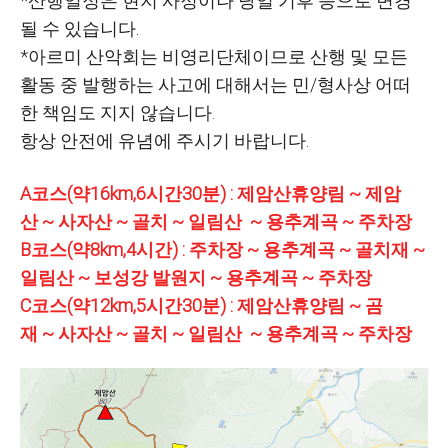
*산행일정은 현지 사정이나 당일 기후 등으로 변경
될 수 있습니다.
*아르미 산악회는 비영리단체이므로 산행 및 모든
활동 중 발행하는 사고에 대해서는 민/형사상 어떠
한 책임도 지지 않습니다.
항상 안전에 유념에 주시기 바랍니다.
A코스(약16km,6시간30분) : 제암산휴양림 ~ 제암
산 ~ 사자산 ~ 골치 ~ 일림산 ~ 용추계곡 ~ 주차장
B코스(약8km,4시간) : 주차장 ~ 용추계곡 ~ 골치재 ~
일림산 ~ 보성강 발원지 ~ 용추계곡 ~ 주차장
C코스(약12km,5시간30분) : 제암산휴양림 ~ 곰
재 ~ 사자산 ~ 골치 ~ 일림산 ~ 용추계곡 ~ 주차장