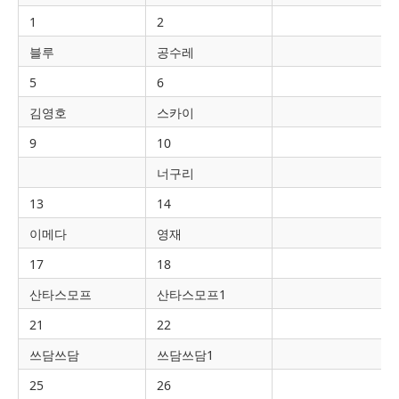
1
2
블루
공수레
5
6
김영호
스카이
9
10
너구리
13
14
이메다
영재
17
18
산타스모프
산타스모프1
21
22
쓰담쓰담
쓰담쓰담1
25
26