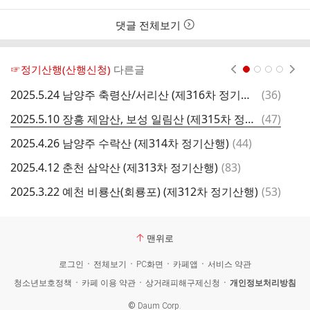
댓글 전체보기
☞정기산행(산행신청)
다른글
현재페이지 1
2
3
4
댓
2025.5.24 남양주 축령산/서리산 (제316차 정기산행)
(
36
)
2
글
댓
2025.5.10 장흥 제암산, 보성 일림산 (제315차 정기산행)
(
47
)
2
글
댓
2025.4.26 남양주 수락산 (제314차 정기산행)
(
44
)
2
글
댓
2025.4.12 춘천 삼악산 (제313차 정기산행)
(
83
)
2
글
댓
2025.3.22 예천 비룡산(회룡포) (제312차 정기산행)
(
53
)
2
글
맨위로
로그인
전체보기
PC화면
카페앱
서비스 약관
청소년보호정책
카페 이용 약관
상거래피해구제신청
개인정보처리방침
©
Daum Corp.