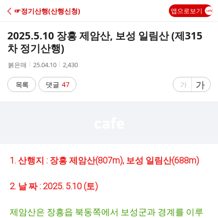
C
☞정기산행(산행신청)
앱으로보기
A
2025.5.10 장흥 제암산, 보성 일림산 (제315
F
차 정기산행)
작
작
조
붉은매
25.04.10
2,430
E
성
성
회
자
시
수
글
가
글
목록
댓글
47
가
간
자
자
크
크
기
기
크
작
게
게
1. 산행지 : 장흥 제암산(807m), 보성 일림산(688m)
2. 날 짜 : 2025. 5.10 (토)
제암산은 장흥읍 북동쪽에서 보성군과 경계를 이루