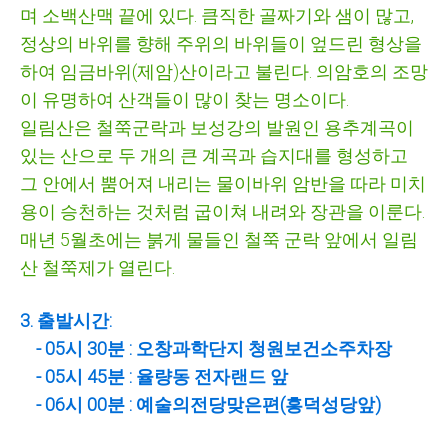
며 소백산맥 끝에 있다. 큼직한 골짜기와 샘이 많고,
정상의 바위를 향해 주위의 바위들이 엎드린 형상을
하여 임금바위(제암)산이라고 불린다. 의암호의 조망
이 유명하여 산객들이 많이 찾는 명소이다.
일림산은 철쭉군락과 보성강의 발원인 용추계곡이
있는 산으로 두 개의 큰 계곡과 습지대를 형성하고
그 안에서 뿜어져 내리는 물이바위 암반을 따라 미치
용이 승천하는 것처럼 굽이쳐 내려와 장관을 이룬다.
매년 5월초에는 붉게 물들인 철쭉 군락 앞에서 일림
산 철쭉제가 열린다.
3. 출발시간:
- 05시 30분 : 오창과학단지 청원보건소주차장
- 05시 45분 : 율량동 전자랜드 앞
- 06시 00분 : 예술의전당맞은편(흥덕성당앞)