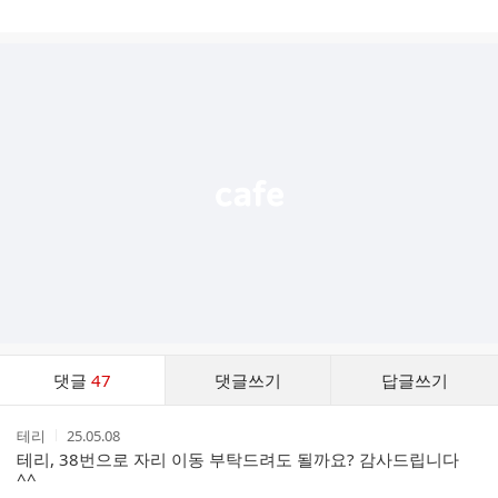
게
시
글
추
가
기
능
열
기
댓
댓글
47
댓글쓰기
답글쓰기
글
댓
작
작
테리
25.05.08
글
성
성
테리, 38번으로 자리 이동 부탁드려도 될까요? 감사드립니다
리
자
시
^^
스
간