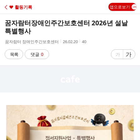
C
♥ 활동기록
앱으로보기
A
꿈자람터장애인주간보호센터 2026년 설날
F
특별행사
작
작
조
꿈자람터 장애인주간보호센터
26.02.20
40
E
성
성
회
자
시
수
글
가
글
목록
댓글
0
가
간
자
자
크
크
기
기
크
작
게
게