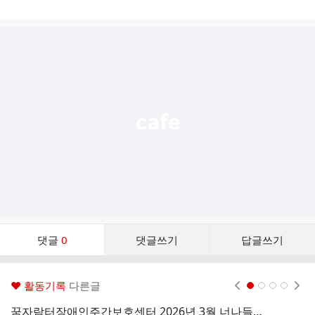
게
시
글
추
가
기
능
열
기
댓
댓글
0
댓글쓰기
답글쓰기
글
댓
글
♥ 활동기록
다른글
현재페이지 1
2
3
4
리
스
꿈자람터장애인주간보호센터 2026년 3월 너나들이 프로그램
2