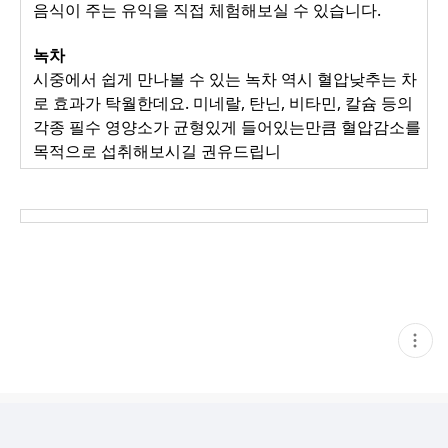
음식이 주는 유익을 직접 체험해보실 수 있습니다.
녹차
시중에서 쉽게 만나볼 수 있는 녹차 역시 혈압낮추는 차
로 효과가 탁월한데요. 미네랄, 탄닌, 비타민, 칼슘 등의
각종 필수 영양소가 균형있게 들어있는만큼 혈압감소를
목적으로 섭취해보시길 권유드립니
현
재
게
시
글
추
가
기