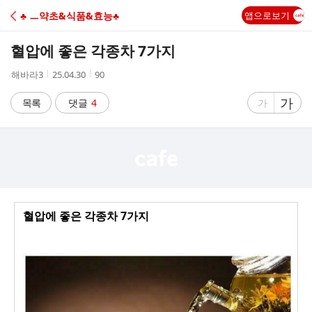
C
♣ ㅡ약초&식품&효능♣
앱으로보기
A
혈압에 좋은 각종차 7가지
F
작
작
조
해바라3
25.04.30
90
성
성
회
E
자
시
수
글
가
글
목록
댓글
4
가
간
자
자
크
크
기
기
크
작
게
게
혈압에 좋은 각종차 7가지