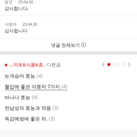
작
작
방긋
25.04.30
성
성
감사합니다.
자
시
간
작
작
사랑아
25.04.30
성
성
감사합니다
자
시
간
댓글 전체보기
♣ ㅡ약초&식품&효..
다른글
현재페이지 1
2
3
4
댓
눈개승마 효능
(
4
)
사
글
댓
혈압에 좋은 각종차 7가지
(
4
)
토
글
댓
바나나 효능
(
4
)
거
글
댓
천남성의 효능과 작용
(
3
)
냉
글
댓
독감예방에 좋은 차.
(
3
)
강
글