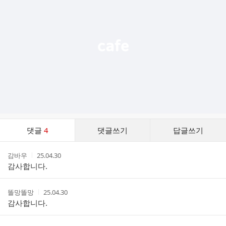
능
열
기
댓
댓글
4
댓글쓰기
답글쓰기
글
댓
작
작
감바우
25.04.30
글
성
성
감사합니다.
리
자
시
스
간
트
작
작
똘망똘망
25.04.30
성
성
감사합니다.
자
시
간