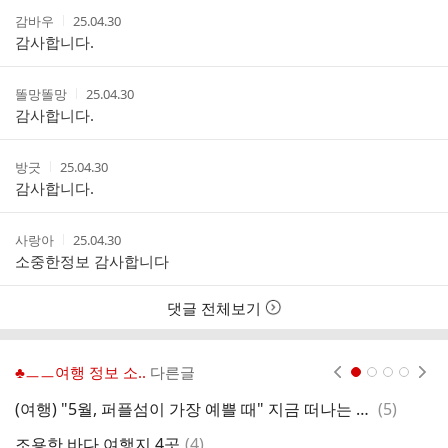
댓
작
작
감바우
25.04.30
글
성
성
감사합니다.
리
자
시
스
간
트
작
작
똘망똘망
25.04.30
성
성
감사합니다.
자
시
간
작
작
방긋
25.04.30
성
성
감사합니다.
자
시
간
작
작
사랑아
25.04.30
성
성
소중한정보 감사합니다
자
시
간
댓글 전체보기
♣ㅡㅡ여행 정보 소..
다른글
현재페이지 1
2
3
4
댓
(여행) "5월, 퍼플섬이 가장 예쁠 때" 지금 떠나는 신안 여행
(
5
)
기
글
댓
조용한 바다 여행지 4곳
(
4
)
(