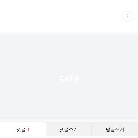
현
재
게
시
글
추
가
기
능
열
기
댓
댓글
4
댓글쓰기
답글쓰기
글