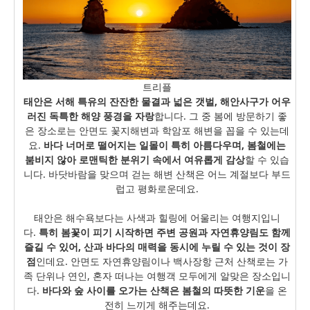
트리플
태안은 서해 특유의 잔잔한 물결과 넓은 갯벌, 해안사구가 어우
러진 독특한 해양 풍경을 자랑
합니다. 그 중 봄에 방문하기 좋
은 장소로는 안면도 꽃지해변과 학암포 해변을 꼽을 수 있는데
요.
바다 너머로 떨어지는 일몰이 특히 아름다우며, 봄철에는
붐비지 않아 로맨틱한 분위기 속에서 여유롭게 감상
할 수 있습
니다. 바닷바람을 맞으며 걷는 해변 산책은 어느 계절보다 부드
럽고 평화로운데요.
태안은 해수욕보다는 사색과 힐링에 어울리는 여행지입니
다.
특히 봄꽃이 피기 시작하면 주변 공원과 자연휴양림도 함께
즐길 수 있어, 산과 바다의 매력을 동시에 누릴 수 있는 것이 장
점
인데요. 안면도 자연휴양림이나 백사장항 근처 산책로는 가
족 단위나 연인, 혼자 떠나는 여행객 모두에게 알맞은 장소입니
다.
바다와 숲 사이를 오가는 산책은 봄철의 따뜻한 기운
을 온
전히 느끼게 해주는데요.