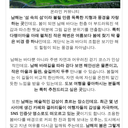
온라인 커뮤니티
남해는 ‘섬 속의 섬’이라 불릴 만큼 독특한 지형과 풍경을 자랑
하는 곳
인데요. 봄이 되면 남해 바다는 한층 더 부드러워진 색
감과 따스한 햇살 덕분에 그림 같은 분위기를 연출합니다.
특히
다랭이마을 아래 펼쳐진 작은 해변은 여름보다 봄에 찾기 딱 좋
은 비경 중 하나
인데요. 계단식 논과 바다의 조합은 보기만 해
도 힐링이 되는 풍경을 자아냅니다.
남해는 바다뿐 아니라 주변 자연과 어우러진 걷기 코스가 인상
적인데요.
남해 바래길을 따라 걷다 보면 해안선은 물론이고,
작은 마을과 들판, 숲길까지 두루
만나볼 수 있습니다. 봄철에
는 이 길들이 비교적 한산하여, 자연 속에 자신을 온전히 맡긴
듯한 느낌을 받을 수 있는데요.
도보 여행을 좋아하시는 분들께
는 특히 추천드리고 싶은 곳
입니다.
또한
남해는 예술적인 감성이 흐르는 장소인데요. 최근 몇 년
사이에 생긴 카페와 갤러리들이 여행자들의 감성을 자극하며,
SNS 인증샷 명소로도 떠오르고 있는 곳
이기도 합니다. 조용한
봄바다를 배경으로 커피 한 잔과 함께 보내는 오후는, 도시에서
잊고 지낸 여유를 다시금 일깨워 주는데요.
남해의 봄은 그렇게