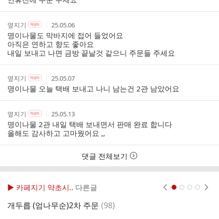
인
여
부
작
작
작
옆지기
25.05.06
작
성
성
성
성
명이나물도 막바지에 접어 들었어요
자
자
시
자
아직은 연하고 향도 좋아요
본
간
내일 보내고 나면 금방 끝날것 같으니 주문들 주세요
인
여
부
작
작
작
옆지기
25.05.07
작
성
성
성
성
명이나물 오늘 택배 보내고 나니 남는건 2관 남았어요
자
자
시
자
본
간
인
작
작
작
옆지기
25.05.13
작
여
성
성
성
성
명이나물 2관 내일 택배 보내면서 판매 완료 합니다
부
자
자
시
자
올해도 감사하고 고마웠어요 ,,
본
간
인
여
댓글 전체보기
부
▶ 카페지기 약초시..
다른글
현재페이지 1
2
3
4
댓
개두릅 (엄나무순)2차 주문
(
98
)
글