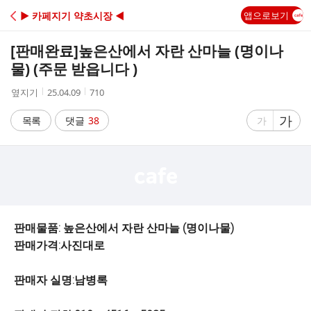
C
▶ 카페지기 약초시장 ◀
앱으로보기
A
[판매완료]
높은산에서 자란 산마늘 (명이나
F
물) (주문 받읍니다 )
작
작
조
옆지기
25.04.09
710
E
성
성
회
자
시
수
글
가
글
목록
댓글
38
가
간
자
자
크
크
기
기
크
작
게
게
판매물품: 높은산에서 자란 산마늘 (명이나물)
판매가격:사진대로
판매자 실명:남병록