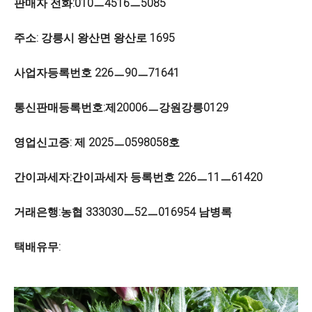
판매자 전화:010ㅡ4516ㅡ5085
주소: 강릉시 왕산면 왕산로 1695
사업자등록번호 226ㅡ90ㅡ71641
통신판매등록번호:제20006ㅡ강원강릉0129
영업신고증: 제 2025ㅡ0598058호
간이과세자:간이과세자 등록번호 226ㅡ11ㅡ61420
거래은행:농협 333030ㅡ52ㅡ016954 남병록
택배유무: