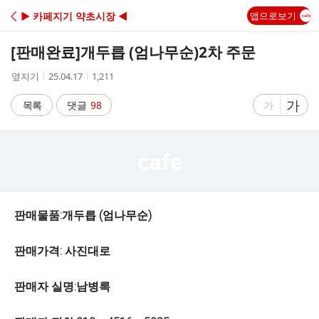
C
▶ 카페지기 약초시장 ◀
앱으로보기
A
[판매완료]
개두릅 (엄나무순)2차 주문
F
작
작
조
옆지기
25.04.17
1,211
성
성
회
E
자
시
수
글
가
글
목록
댓글
98
가
간
자
자
크
크
기
기
크
작
게
게
판매물품:개두릅 (엄나무순)
판매가격: 사진대로
판매자 실명:남병록