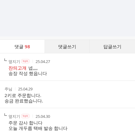
댓
댓글
98
댓글쓰기
답글쓰기
글
댓
작
작
작
옆지기
25.04.27
작
글
성
성
성
성
잔듸고개
넵,,,,
리
자
자
시
자
송장 작성 했읍니다
스
본
간
인
트
여
작
작
주님
25.04.29
부
성
성
2키로 주문합니다.
자
시
송금 완료했습니다.
간
작
작
작
옆지기
25.04.30
작
성
성
성
성
주문 감사 합니다
자
자
시
자
오늘 개두릅 택배 발송 합니다
본
간