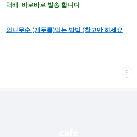
택배
바로바로 발송 합니다
엄나무순 (개두릅)먹는 방법 (참고만 하세요
현
재
게
시
글
추
가
기
능
열
기