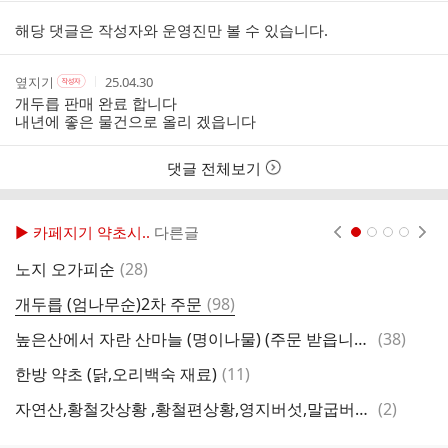
인
여
해당 댓글은 작성자와 운영진만 볼 수 있습니다.
부
작
작
작
옆지기
25.04.30
작
성
성
성
성
개두릅 판매 완료 합니다
자
자
시
자
내년에 좋은 물건으로 올리 겠읍니다
본
간
인
여
댓글 전체보기
부
▶ 카페지기 약초시..
다른글
현재페이지 1
2
3
4
댓
노지 오가피순
(
28
)
글
댓
개두릅 (엄나무순)2차 주문
(
98
)
글
댓
높은산에서 자란 산마늘 (명이나물) (주문 받읍니다 )
(
38
)
자
글
댓
한방 약초 (닭,오리백숙 재료)
(
11
)
자
글
댓
자연산,황철갓상황 ,황철편상황,영지버섯,말굽버섯,석이버섯
(
2
)
자
글