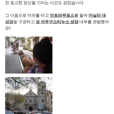
친 숭고한 정신을 기리는 시간도 갖았습니다.
그 다음으로 마차를 타고
인트라무로스
를 돌며
마닐라 대
성당
을 구경하고
성 아우구스티누스 성당
내부를 관람했어
요!!