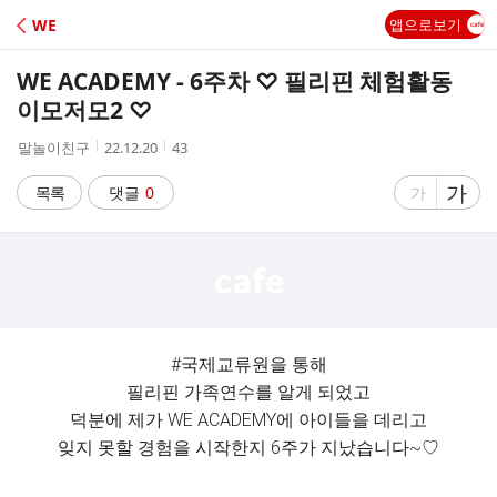
C
WE
앱으로보기
A
WE ACADEMY - 6주차 ♡ 필리핀 체험활동
F
이모저모2 ♡
작
작
조
말놀이친구
22.12.20
43
E
성
성
회
자
시
수
글
가
글
목록
댓글
0
가
간
자
자
크
크
기
기
크
작
게
게
#국제교류원을 통해
필리핀 가족연수를 알게 되었고
덕분에 제가 WE ACADEMY에 아이들을 데리고
잊지 못할 경험을 시작한지 6주가 지났습니다~♡