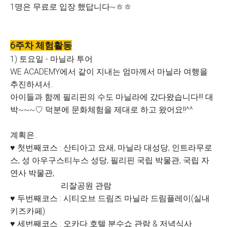
1명은 무료로 입장 했답니다~ㅎㅎ
6주차 체험활동
1) 토요일 - 마닐라 투어
WE ACADEMY에서 같이 지내는 엄마께서 마닐라 여행을
추진하셔서..
아이들과 함께 필리핀의 수도 마닐라에 갔다왔습니다!!!
대
박~~~♡ 덕분에 문화체험을 제대로 하고 왔어요!!^^
계획은..
♥ 첫번째코스 : 산티아고 요새, 마닐라 대성당, 인트라무로
스, 성 아우구스티누스 성당, 필리핀 국립 박물관, 국립 자
연사 박물관,
리잘공원 관람
♥ 두번째코스 : 시티오브 드림즈 마닐라 드림플레이(실내
키즈카페)
♥ 세번째코스 : 오카다 호텔 분수쇼 관람 & 저녁식사