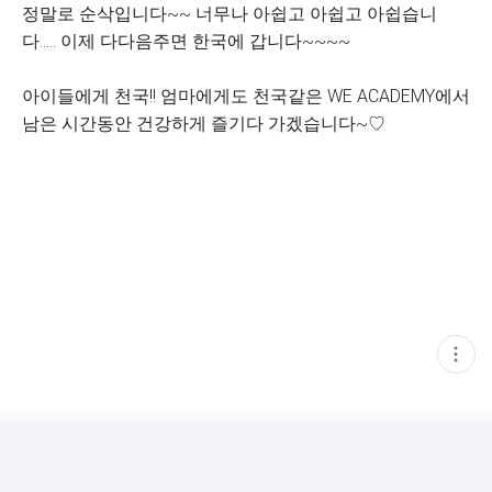
정말로 순삭입니다~~ 너무나 아쉽고 아쉽고 아쉽습니
다..... 이제 다다음주면 한국에 갑니다~~~~
아이들에게 천국!! 엄마에게도 천국같은 WE ACADEMY에서
남은 시간동안 건강하게 즐기다 가겠습니다~♡
현
재
게
시
글
추
가
기
능