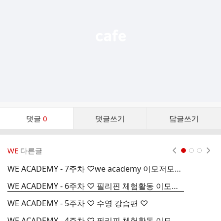
열
기
댓
댓글
0
댓글쓰기
답글쓰기
글
댓
글
WE
다른글
현재페이지 1
2
3
리
스
WE ACADEMY - 7주차 ♡we academy 이모저모1♡
W
트
WE ACADEMY - 6주차 ♡ 필리핀 체험활동 이모저모2 ♡
W
WE ACADEMY - 5주차 ♡ 수영 강습편 ♡
필
WE ACADEMY - 4주차 ♡ 필리핀 체험활동 이모저모1 ♡