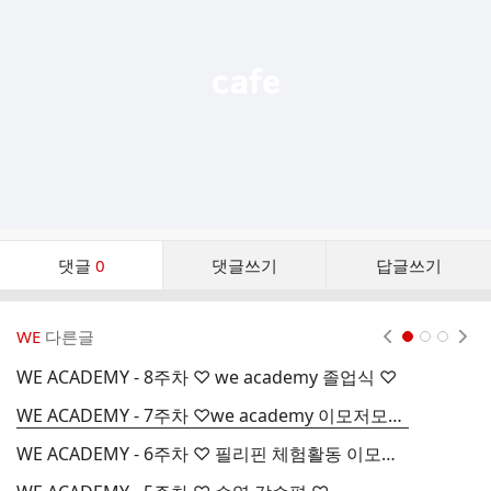
열
기
댓
댓글
0
댓글쓰기
답글쓰기
글
댓
글
WE
다른글
현재페이지 1
2
3
리
스
WE ACADEMY - 8주차 ♡ we academy 졸업식 ♡
W
트
WE ACADEMY - 7주차 ♡we academy 이모저모1♡
W
WE ACADEMY - 6주차 ♡ 필리핀 체험활동 이모저모2 ♡
W