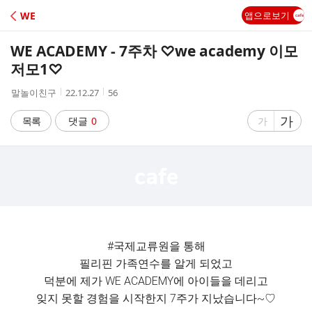
C
WE
앱으로보기
A
WE ACADEMY - 7주차 ♡we academy 이모
F
저모1♡
작
작
조
말놀이친구
22.12.27
56
E
성
성
회
자
시
수
글
가
글
목록
댓글
0
가
간
자
자
크
크
기
기
크
작
게
게
#국제교류원을 통해
필리핀 가족연수를 알게 되었고
덕분에 제가 WE ACADEMY에 아이들을 데리고
잊지 못할 경험을 시작한지 7주가 지났습니다~♡