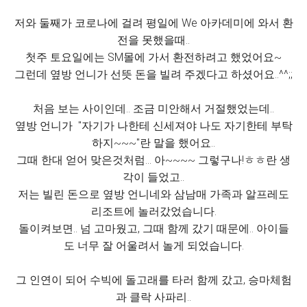
저와 둘째가 코로나에 걸려 평일에 We 아카데미에 와서 환
전을 못했을때..
첫주 토요일에는 SM몰에 가서 환전하려고 했었어요~
그런데 옆방 언니가 선뜻 돈을 빌려 주겠다고 하셨어요..^^;;
처음 보는 사이인데.. 조금 미안해서 거절했었는데..
옆방 언니가 "자기가 나한테 신세져야 나도 자기한테 부탁
하지~~~"란 말을 했어요..
그때 한대 얻어 맞은것처럼... 아~~~~ 그렇구나!ㅎㅎ란 생
각이 들었고..
저는 빌린 돈으로 옆방 언니네와 삼남매 가족과 알프레도
리조트에 놀러갔었습니다.
돌이켜보면.. 넘 고마웠고, 그때 함께 갔기 때문에.. 아이들
도 너무 잘 어울려서 놀게 되었습니다.
그 인연이 되어 수빅에 돌고래를 타러 함께 갔고, 승마체험
과 클락 사파리..