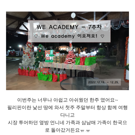
이번주는 너무나 아쉽고 아쉬웠던 한주 였어요~
필리핀이란 낯선 땅에 와서 첫주 주말부터 항상 함께 여행
다니고
시장 투어하던 옆방 언니네 가족과 삼남매 가족이 한국으
로 돌아갔거든요ㅠ.ㅠ