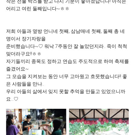
작은 선물 박스를 받고 다시 기분이 좋아졌답니다! 아직은
어리고 여린 둘째입니다~ㅎㅎ
저희 아들과 옆방 언니네 첫째, 삼남매네 첫째, 둘째 총 네
명이서 장기자랑을
준비했습니다~♡ 워낙 7주동안 잘 놀았던지라.. 죽이 척척
맞더라구요!!ㅎㅎ
자기들끼리 종목도 정하고 연습도 주도적으로 하며 축제를
즐겼어요~
그 모습을 지켜보는 동안 너무 고마웠고 흐믓했습니다!! 좋
은 사람들을 만나..
우리 아들의 삶에서 잊지 못할 추억을 만들고 있었으니까
요...♡