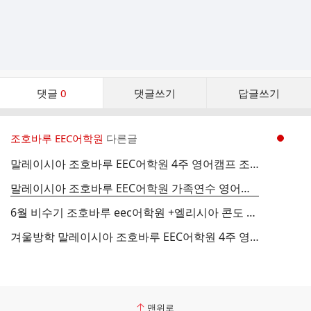
댓
댓글
0
댓글쓰기
답글쓰기
글
댓
글
조호바루 EEC어학원
다른글
현재페이지 1
리
스
말레이시아 조호바루 EEC어학원 4주 영어캠프 조기등록 할인 혜택 안내
트
말레이시아 조호바루 EEC어학원 가족연수 영어캠프 한달살기 조기등록 할인
6월 비수기 조호바루 eec어학원 +엘리시아 콘도 4주 체험기
겨울방학 말레이시아 조호바루 EEC어학원 4주 영어캠프
맨위로