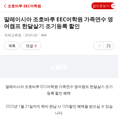
C
조호바루 EEC어학원
앱으로보기
A
말레이시아 조호바루 EEC어학원 가족연수 영
F
어캠프 한달살기 조기등록 할인
작
작
조
국제교류원
23.01.02
494
E
성
성
회
자
시
수
글
가
글
목록
댓글
0
가
간
자
자
크
크
기
기
크
작
게
게
말레이시아 조호바루 EEC어학원 가족연수 영어캠프 한달살기 조기
등록 할인 혜택
2023년 1월 31일까지 학비 완납 시 10%할인 혜택을 받으실 수 있습
니다.