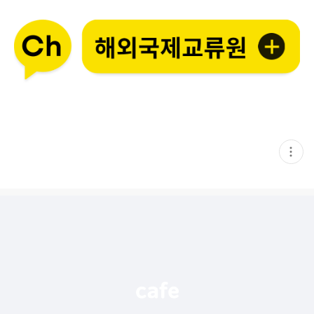
현
재
게
시
글
추
가
기
능
열
기