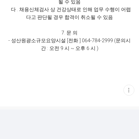
될 수 있음
다 . 채용신체검사 상 건강상태로 인해 업무 수행이 어렵
다고 판단될 경우 합격이 취소될 수 있음
7. 문 의
- 성산원광소규모요양시설 [전화 ] 064-784-2999 (문의시
간 : 오전 9 시 ~ 오후 6 시 )
현
재
게
시
글
추
가
기
능
열
기