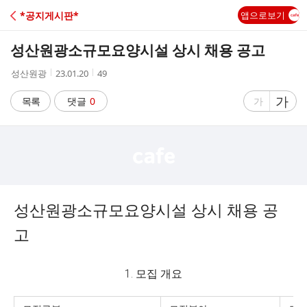
C
*공지게시판*
앱으로보기
A
성산원광소규모요양시설 상시 채용 공고
F
작
작
조
성산원광
23.01.20
49
성
성
회
E
자
시
수
글
가
글
목록
댓글
0
가
간
자
자
크
크
기
기
크
작
게
게
성산원광소규모요양시설 상시 채용 공
고
1. 모집 개요