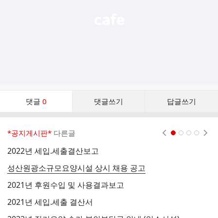
댓
댓글
0
댓글쓰기
답글쓰기
글
댓
글
*공지게시판*
다른글
현재페이지 1
2
3
4
리
스
2022년 세입.세출결산보고
2
트
성산원광소규모요양시설 상시 채용 공고
2
2021년 후원수입 및 사용결과보고
2
2021년 세입.세출 결산서
2