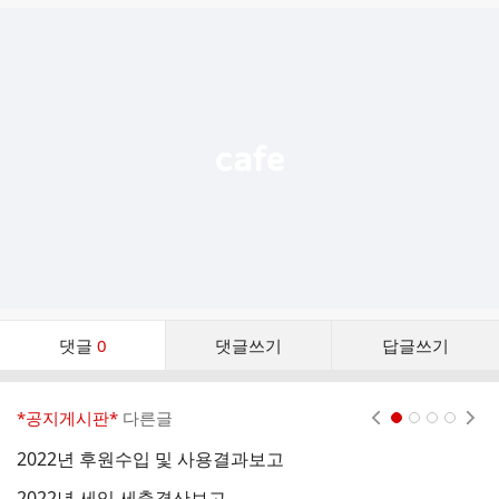
글
추
가
기
능
열
기
댓
댓글
0
댓글쓰기
답글쓰기
글
댓
글
*공지게시판*
다른글
현재페이지 1
2
3
4
리
스
2022년 후원수입 및 사용결과보고
2
트
2022년 세입.세출결산보고
2