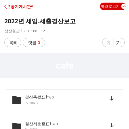
C
*공지게시판*
앱으로보기
A
2022년 세입.세출결산보고
F
작
작
조
성산원광
23.03.08
12
성
성
회
E
자
시
수
글
가
글
목록
댓글
0
가
간
자
자
크
크
기
기
크
작
게
게
결산총괄표
.hwp
27.50KB
결산서총괄표
.hwp