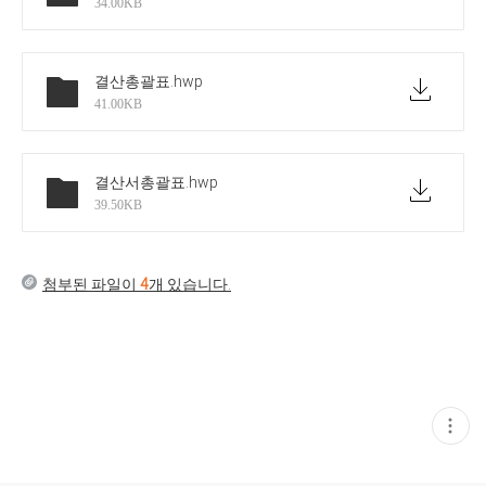
34.00KB
결산총괄표
.hwp
41.00KB
결산서총괄표
.hwp
39.50KB
첨부된 파일이
4
개 있습니다.
현
재
게
시