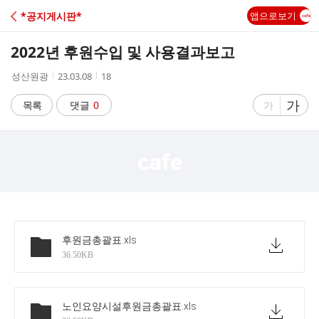
C
*공지게시판*
앱으로보기
A
2022년 후원수입 및 사용결과보고
F
작
작
조
성산원광
23.03.08
18
성
성
회
E
자
시
수
글
가
글
목록
댓글
0
가
간
자
자
크
크
기
기
크
작
게
게
후원금총괄표
.xls
36.50KB
노인요양시설후원금총괄표
.xls