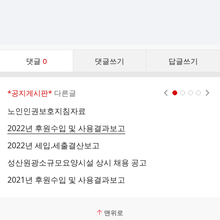
댓
댓글
0
댓글쓰기
답글쓰기
글
댓
글
*공지게시판*
다른글
현재페이지 1
2
3
4
리
스
노인인권보호지침자료
2
트
2022년 후원수입 및 사용결과보고
2
2022년 세입.세출결산보고
2
성산원광소규모요양시설 상시 채용 공고
2
2021년 후원수입 및 사용결과보고
2
맨위로