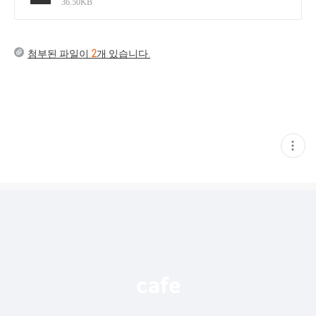
36.50KB
첨부된 파일이
2
개 있습니다.
현
재
게
시
글
추
가
기
능
열
기