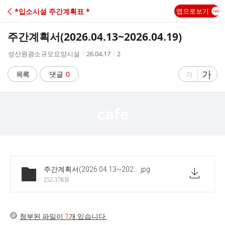
C
*입소시설 주간계획표 *
앱으로보기
A
주간계획서(2026.04.13~2026.04.19)
F
작
작
조
성산원광소규모요양시설
26.04.17
2
성
성
회
E
자
시
수
글
가
글
목록
댓글
0
가
간
자
자
크
크
기
기
크
작
게
게
주간계획서(2026.04.13~2026.04.19)
.jpg
252.37KB
첨부된 파일이
1
개 있습니다.