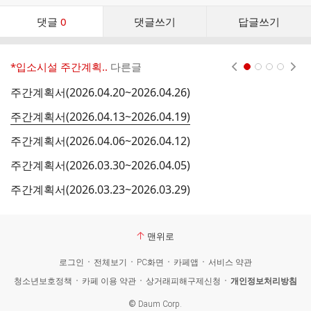
댓
댓글
0
댓글쓰기
답글쓰기
글
댓
글
*입소시설 주간계획..
다른글
현재페이지 1
2
3
4
리
스
주간계획서(2026.04.20~2026.04.26)
주
트
주간계획서(2026.04.13~2026.04.19)
주
주간계획서(2026.04.06~2026.04.12)
주
주간계획서(2026.03.30~2026.04.05)
주
주간계획서(2026.03.23~2026.03.29)
주
맨위로
로그인
전체보기
PC화면
카페앱
서비스 약관
청소년보호정책
카페 이용 약관
상거래피해구제신청
개인정보처리방침
©
Daum Corp.