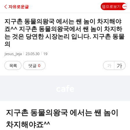
C
자유로운글
앱으로보기
A
지구촌 동물의왕국 에서는 쌘 놈이 차지해야
F
죠^^ 지구촌 동물의왕국에서 쌘 놈이 차지하
는 것은 당연한 시장논리 입니다. 지구촌 동물
E
의
작
작
조
Jesus_Jeja
23.05.30
19
성
성
회
자
시
수
글
가
글
목록
댓글
0
가
간
자
자
크
크
기
기
크
작
게
게
지구촌 동물의왕국 에서는 쌘 놈이
차지해야죠^^