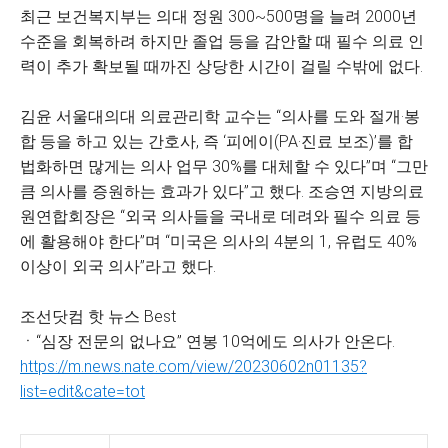
최근 보건복지부는 의대 정원 300~500명을 늘려 2000년
수준을 회복하려 하지만 졸업 등을 감안할 때 필수 의료 인
력이 추가 확보될 때까진 상당한 시간이 걸릴 수밖에 없다.
김윤 서울대의대 의료관리학 교수는 “의사를 도와 절개·봉
합 등을 하고 있는 간호사, 즉 ‘피에이(PA·진료 보조)’를 합
법화하면 많게는 의사 업무 30%를 대체할 수 있다”며 “그만
큼 의사를 증원하는 효과가 있다”고 했다. 조승연 지방의료
원연합회장은 “외국 의사들을 국내로 데려와 필수 의료 등
에 활용해야 한다”며 “미국은 의사의 4분의 1, 유럽도 40%
이상이 외국 의사”라고 했다.
조선닷컴 핫 뉴스 Best
ㆍ“심장 전문의 없나요” 연봉 10억에도 의사가 안온다.
https://m.news.nate.com/view/20230602n01135?
list=edit&cate=tot