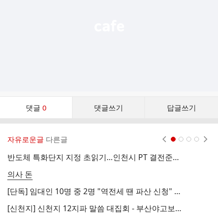
기
댓
댓글
0
댓글쓰기
답글쓰기
글
댓
글
자유로운글
다른글
현재페이지 1
2
3
4
리
스
반도체 특화단지 지정 초읽기…인천시 PT 결전준비 막바지 총력전 6~7월 확정시 피가 바로 붙을수 있습니다 빨리 오셔셔 선점해노세요
트
의사 돈
일
[단독] 임대인 10명 중 2명 "역전세 땐 파산 신청" [심층기획-전세시장 대혼란 닥친다] : 네이트뉴스https://m.news.n
일
[신천지] 신천지 12지파 말씀 대집회 - 부산야고보지파 거제교회 - 요한계시록 ;왜 사람들이 몰려드는 지 말씀을 통해 잘 분별할 하시
일