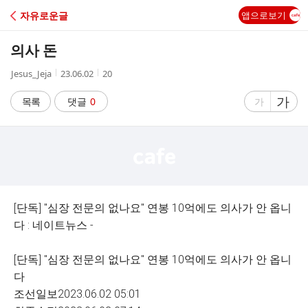
C
자유로운글
앱으로보기
A
의사 돈
F
작
작
조
Jesus_Jeja
23.06.02
20
성
성
회
E
자
시
수
글
가
글
목록
댓글
0
가
간
자
자
크
크
기
기
크
작
게
게
[단독] "심장 전문의 없나요" 연봉 10억에도 의사가 안 옵니
다 : 네이트뉴스 -
[단독] "심장 전문의 없나요" 연봉 10억에도 의사가 안 옵니
다
조선일보2023.06.02 05:01