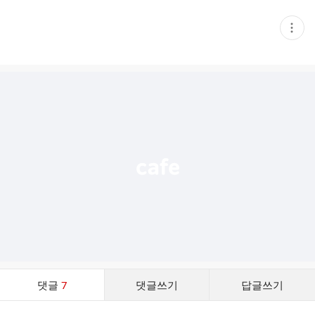
현
재
게
시
글
추
가
기
능
열
기
댓
댓글
7
댓글쓰기
답글쓰기
글
댓