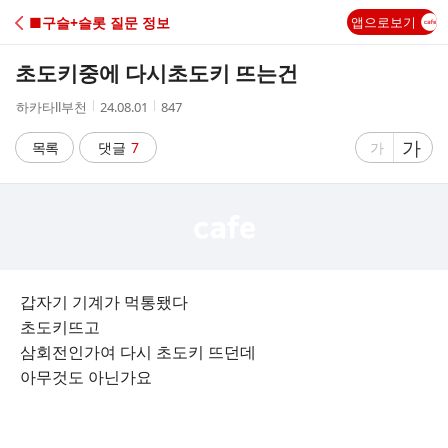
C
■구슬+슬롯 질문 정보
앱으로보기
A
초도키중에 다시초도키 뜨는건
F
작
작
조
하카타ll부천
24.08.01
847
성
성
회
E
자
시
수
글
가
글
목록
댓글
7
가
간
자
자
크
크
기
기
크
작
게
게
갑자기 기계가 먹통됐다
초도키뜨고
삼회전인가여 다시 초도키 뜨던데
아무것도 아닌가요