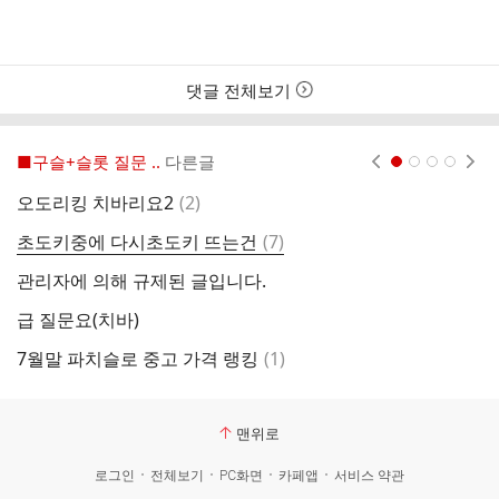
댓글 전체보기
■구슬+슬롯 질문 ..
다른글
현재페이지 1
2
3
4
댓
오도리킹 치바리요2
(
2
)
좀
글
댓
초도키중에 다시초도키 뜨는건
(
7
)
슬
글
관리자에 의해 규제된 글입니다.
급 질문요(치바)
갓
댓
7월말 파치슬로 중고 가격 랭킹
(
1
)
갓
글
맨위로
로그인
전체보기
PC화면
카페앱
서비스 약관