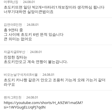
작
작
머루ll난징
24.08.01
글
성
성
초도키뜨면 일단 빅2개+아타리1개보장이라 생각하심 됩니다
리
자
시
너무기대하면 실망이큰법이죠
스
간
트
작
작
김연아II인천
24.08.01
성
성
총 9연타 중
자
시
그 사이에 초도키 6번 뜬적 있습니다
간
큰 의미는 없어요
작
작
자글자글II부산
24.08.01
성
성
진정한 장타는
자
시
초도키안오고 계속 연짱이 붙는겁니다.
간
작
작
비오는날구석자리ll서울
24.08.01
성
성
초도키 카나짱 같은거 안오고 조용히 가는게 오래 가는거 같더
자
시
라구요
간
작
작
렌자그ll인천
24.08.01
성
성
https://youtube.com/shorts/H_A9ZW1maSM?
자
시
si=1WYGugELUqPJ7qdN
간