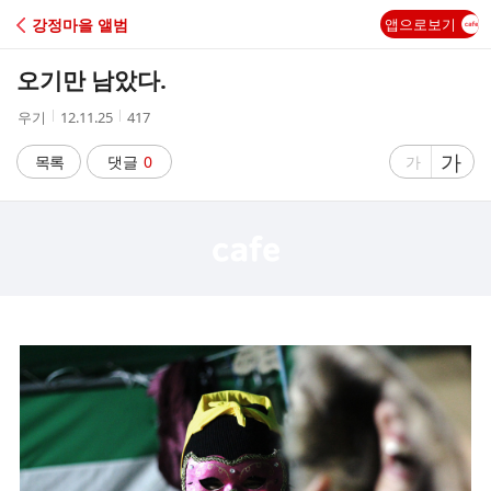
C
강정마을 앨범
앱으로보기
A
오기만 남았다.
F
작
작
조
우기
12.11.25
417
성
성
회
E
자
시
수
글
가
글
목록
댓글
0
가
간
자
자
크
크
기
기
크
작
게
게