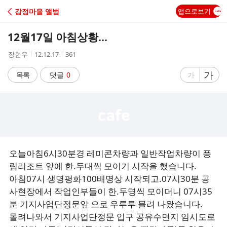
C
강정마을 앨범
앱으로보기
A
12월17일 아침상황...
F
작
작
조
장현우
12.12.17
361
성
성
회
E
자
시
수
글
가
글
목록
댓글
0
가
간
자
자
크
크
기
기
크
작
게
게
오늘아침6시30분경 레미콘차량과 일반작업차량이 풍
림리조트 앞에 한.두대씩 모이기 시작을 했습니다.
아침07시 생명평화100배명상 시작되고.07시30분 공
사현장에서 작업인부들이 한.두명씩 모이더니 07시35
분 기지사업단정문앞 으로 우루루 몰려 나왔습니다.
몰려나와서 기지사업단정문 입구 공유수면지 임시도로