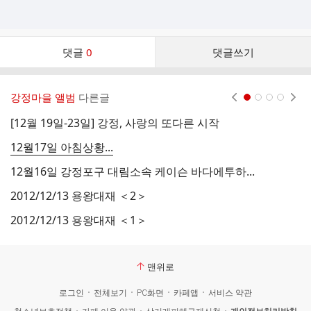
댓
댓글
0
댓글쓰기
글
댓
글
강정마을 앨범
다른글
현재페이지 1
2
3
4
리
스
[12월 19일-23일] 강정, 사랑의 또다른 시작
1
트
12월17일 아침상황...
1
12월16일 강정포구 대림소속 케이슨 바다에투하...
1
2012/12/13 용왕대재 ＜2＞
특
2012/12/13 용왕대재 ＜1＞
1
맨위로
로그인
전체보기
PC화면
카페앱
서비스 약관