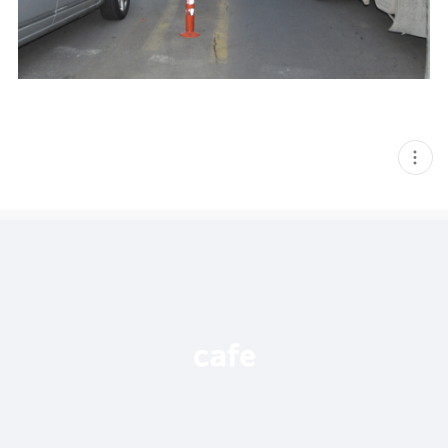
현
재
게
시
글
추
가
기
능
열
기