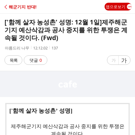
C
해군기지 반대!
앱으로보기
A
['함께 살자 농성촌’ 성명: 12월 1일]제주해군
F
기지 예산삭감과 공사 중지를 위한 투쟁은 계
속될 것이다. (Fwd)
E
작
작
조
아름드리 나무
12.12.02
137
성
성
회
자
시
수
글
가
글
목록
댓글
0
가
간
자
자
크
크
기
기
크
작
게
게
['함께 살자 농성촌’ 성명]
제주해군기지 예산삭감과 공사 중지를 위한 투쟁은
계속될 것이다.