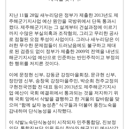
지난 11월 28일 새누리당은 정부가 제출한 2013년도 제
주해군기지사업 예산 원안을 국방위에서 단독 통과시
켰다. 제주해군기지는 그 설계부터 건설과정에 이르기
까지 수많은 부실의혹과 조작혐의, 그리고 무리한 공사
로 점철된 오점 투성이 사업이다. 그러나 새누리당은 이
러한 무수한 문제점들이 드러났음에도 불구하고 제대
로 된 검증도 없이 정부가 제출한 2009억 전액을 내년도
해군기지사업 예산으로 인준하는 반민주적이고 부정의
한 행위를 저지른 것이다.
이에 문정현 신부, 강동균 강정마을회장, 문규현 신부,
정만영 신부, 송창욱 강정마을주민, 박순희 천주교정의
구현전국연합 전 대표 등이 2013년도 제주해군기지사
업 예산이 국회 예결위에서 통과되는 것을 저지하기 위
해 국회 앞에서 삭발을 결행하고 한 겨울의 칼바람을 맞
으며 “함께 살자 농성촌” 식구들과 더불어 풍찬노숙을
감내하며 단식농성을 시작했다.
이 삭발노숙단식농성이 시작되자 민주통합당, 진보정
의당, 통합진보당 의원 등이 찾아와 해군기지 예산삭감