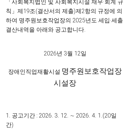
「
사회복지법인 및 사회복지시설 재무
·
회계 규
칙
」
제
19
조
(
결산서의 제출
)
제
2
항의 규정
에 의
하여 명주원보호작업장의
2025
년도 세입
·
세출
결산내역을 아래와 공고합니다
.
2026
년
3
월
12
일
명주원보호작업장
장애인직업재활시설
시설장
1.
공고기간
: 2026. 3. 12.
∼
2026. 4. 1.(20
일
간
)