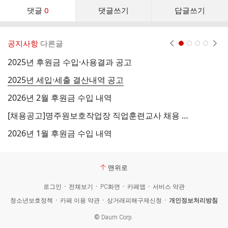
댓
댓글
0
댓글쓰기
답글쓰기
글
댓
글
공지사항
다른글
현재페이지 1
2
3
4
리
스
2025년 후원금 수입·사용결과 공고
2
트
2025년 세입·세출 결산내역 공고
[
2026년 2월 후원금 수입 내역
[
[채용공고]명주원보호작업장 직업훈련교사 채용 공고
2
2026년 1월 후원금 수입 내역
맨위로
로그인
전체보기
PC화면
카페앱
서비스 약관
청소년보호정책
카페 이용 약관
상거래피해구제신청
개인정보처리방침
©
Daum Corp.