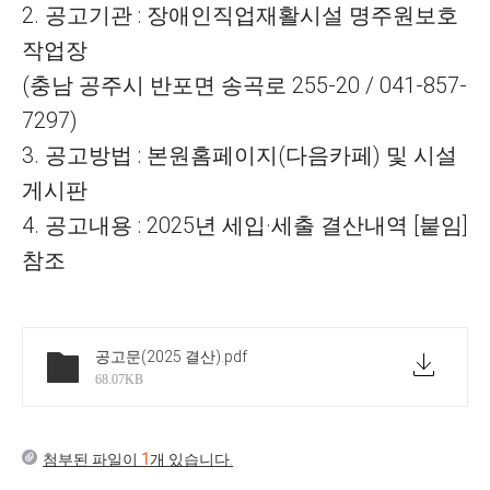
2.
공고기관
:
장애인직업재활시설 명주원보호
작업장
(
충남 공주시 반포면 송곡로
255-20 / 041-857-
7297)
3.
공고방법
:
본원홈페이지
(
다음카페
)
및 시설
게시판
4.
공고내용
: 2025
년 세입
·
세출 결산내역
[
붙임
]
참조
공고문(2025 결산)
.pdf
68.07KB
첨부된 파일이
1
개 있습니다.