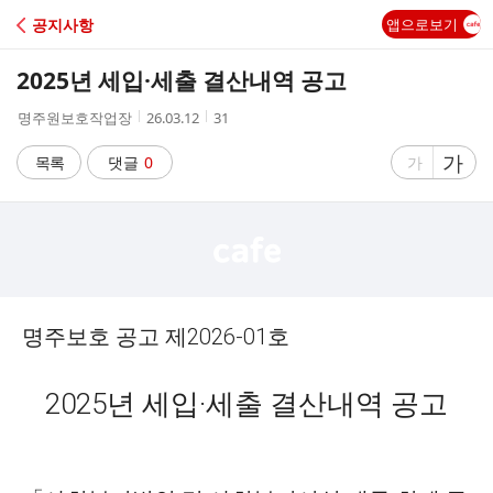
C
공지사항
앱으로보기
A
2025년 세입·세출 결산내역 공고
F
작
작
조
명주원보호작업장
26.03.12
31
성
성
회
E
자
시
수
글
가
글
목록
댓글
0
가
간
자
자
크
크
기
기
크
작
게
게
명주보호 공고 제
2026-01
호
2025
년 세입
·
세출 결산내역 공고