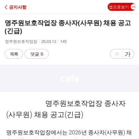
C
공지사항
앱으로보기
A
명주원보호작업장 종사자(사무원) 채용 공고
F
(긴급)
작
작
조
명주원보호작업장
26.03.12
145
E
성
성
회
자
시
수
글
가
글
목록
댓글
0
가
간
자
자
크
크
기
기
크
작
게
게
명주원보호작업장 종사자
(
사무원
)
채용 공고
(
긴급
)
명주원보호작업장에서는
2026
년 종사자
(
사무원
)
채