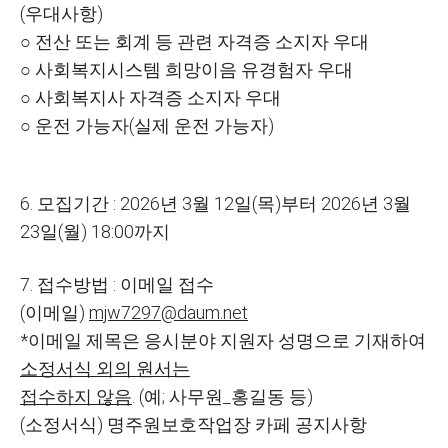
(
우대사항
)
○
전산 또는 회계 등 관련 자격증 소지자 우대
○
사회복지시스템 희망이음 유경험자 우대
○
사회복지사 자격증 소지자 우대
○
운전 가능자
(
실제 운전 가능자
)
6.
모집기간
:
2026
년
3
월
12
일
(
목
)
부터
2026
년
3
월
23
일
(
월
) 18:00
까지
7.
접수방법
:
이메일 접수
(
이메일
)
mjw7297@daum.net
*
이메일 제목은 응시분야 지원자 성명으로 기재하여
소정서식 외의 원서는
접수하지 않음
. (
예
;
사무원
_
홍길동 등
)
(
소정서식
)
명주원보호작업장 카페 공지사항