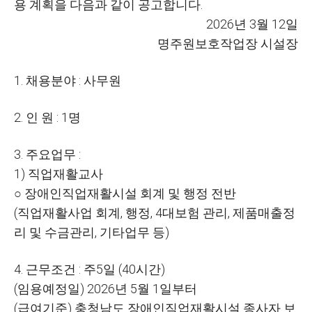
용 계획을 다음과 같이 공고합니다
.
2026
년
3
월
12
일
명주원보호작업장 시설장
1.
채용분야
:
사무원
2.
인 원
: 1
명
3.
주요업무
:
1)
직업재활교사
○
장애인직업재활시설 회계 및 행정 전반
(
직업재활사업 회계
,
행정
, 4
대보험 관리
,
제품매출정
리 및 수금관리
,
기타업무 등
)
4.
근무조건
:
주
5
일
(40
시간
)
(
임용예정일
) 2026
년
5
월
1
일부터
(
급여기준
)
충청남도 장애인직업재활시설 종사자 보