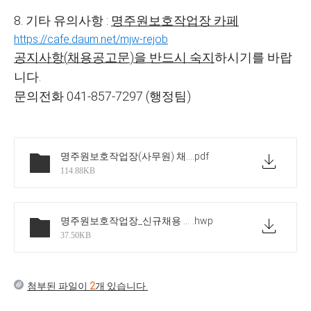
8.
기타 유의사항
:
명주원보호작업장 카페
https://cafe.daum.net/mjw-rejob
공지사항
(
채용공고문
)
을 반드시 숙지
하시기를 바랍
니다
.
문의전화
041-857-7297 (
행정팀
)
명주원보호작업장(사무원) 채용 공고문(20260312)
.pdf
114.88KB
명주원보호작업장_신규채용 모집공고문_입사지원양식
.hwp
37.50KB
첨부된 파일이
2
개 있습니다.