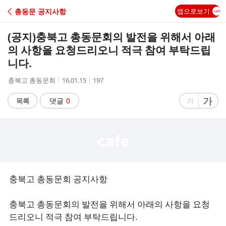
C
총동문 공지사항
앱으로보기
A
(공지)충북고 총동문회의 발전을 위해서 아래
F
의 사항을 요청드리오니 적극 참여 부탁드립
니다.
E
작
작
조
충북고 총동문회
16.01.15
197
성
성
회
자
시
수
글
가
글
목록
댓글
0
가
간
자
자
크
크
기
기
크
작
게
게
충북고 총동문회 공지사항
충북고 총동문회의 발전을 위해서 아래의 사항을 요청
드리오니 적극 참여 부탁드립니다.