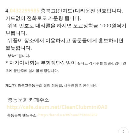
4.
0432299985
충북고(인지도) 대리운전 번호입니다.
카드없이 전화로도 카운팅 됩니다.
위의 번호로 대리콜을 하시면 모교장학금 1000원씩기
부됩니다.
뒤풀이 장소에서 이용하시고 동문들에게 홍보하시면
될듯합니다.
부탁드립니다.
* 차기이사회는 부회장단선임이
끝나고 각기수별 임원선임이 연
초에 끝난후에 실시할 예정입니다
.
제17대 충북고총동문회 회장 정동
엽,
사무총장 김헌수 배상
총동문회 카페주소
http://cafe.daum.net/CleanClubmini0A0
총동문회 밴드주소
http://band.us/#!/band/12006267
현