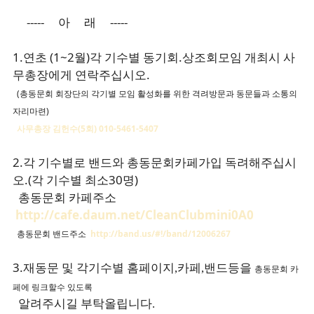
----- 아 래 -----
1.연초 (1~2월)각 기수별 동기회.상조회모임 개최시 사
무총장에게 연락주십시오.
(총동문회 회장단의 각기별 모임 활성화를 위한 격려방문과 동문들과 소통의
자리마련)
사무총장 김헌수(5회) 010-5461-5407
2.각 기수별로 밴드와 총동문회카페가입 독려해주십시
오.(각 기수별 최소30명)
총동문회 카페주소
http://cafe.daum.net/CleanClubmini0A0
총동문회 밴드주소
http://band.us/#!/band/12006267
3.재동문 및 각기수별 홈페이지
카페
밴드등을
,
,
총동문회 카
페에 링크할수 있도록
알려주시길 부탁올립니다
.