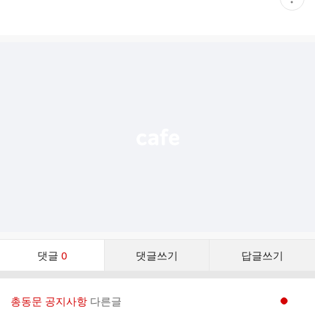
재
게
시
글
추
가
기
능
열
기
댓
댓글
0
댓글쓰기
답글쓰기
글
댓
글
총동문 공지사항
다른글
현재페이지 1
리