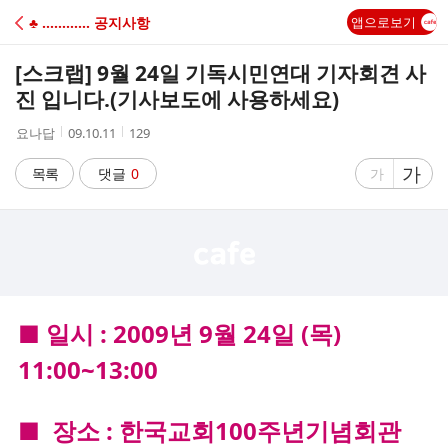
C
♣ ………… 공지사항
앱으로보기
A
[스크랩]
9월 24일 기독시민연대 기자회견 사
F
진 입니다.(기사보도에 사용하세요)
작
작
조
요나답
09.10.11
129
E
성
성
회
자
시
수
글
가
글
목록
댓글
0
가
간
자
자
크
크
기
기
크
작
게
게
■ 일시 : 2009년 9월 24일 (목)
11:00~13:00
■
장소 : 한국교회100주년기념회관