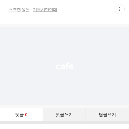
현
스크랩 원문 :
기독시민연대
재
게
시
글
추
가
기
능
열
기
댓
댓글
0
댓글쓰기
답글쓰기
글
댓