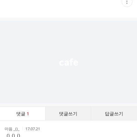
현
재
게
시
글
추
가
기
능
열
기
댓
댓글
1
댓글쓰기
답글쓰기
글
댓
작
작
마음 _()_
17.07.21
글
성
성
_()_()_()_
리