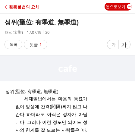
C
원통불법의 요체
앱으로보기
A
성위(聖位: 有學道, 無學道)
F
작
작
조
태성(太聖)
17.07.19
30
성
성
회
E
자
시
수
글
가
글
목록
댓글
1
가
간
자
자
크
크
기
기
크
작
게
게
성위(聖位: 有學道, 無學道)
세제일법에서는 마음의 동요가
없이 망상에 간격(間隔)되지 않고 나
간다 하더라도 아직은 성자가 아닙
니다. 그러나 이런 정도만 되어도 성
자의 한계를 잘 모르는 사람들은 '아,