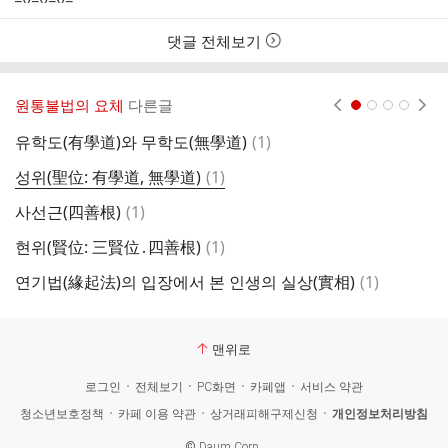
자
시
스
간
트
댓글 전체보기
원통불법의 요체
다른글
현재페이지 1
2
3
4
댓
유학도(有學道)와 무학도(無學道)
(
1
)
불
글
댓
성위(聖位: 有學道, 無學道)
(
1
)
수
글
댓
사선근(四善根)
(
1
)
삼
글
댓
현위(賢位: 三賢位․四善根)
(
1
)
이
글
댓
연기법(緣起法)의 입장에서 본 인생의 실상(實相)
(
1
)
제
글
맨위로
로그인
전체보기
PC화면
카페앱
서비스 약관
청소년보호정책
카페 이용 약관
상거래피해구제신청
개인정보처리방침
©
Daum Corp.