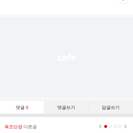
재
게
시
글
추
가
기
능
열
기
댓
댓글
0
댓글쓰기
답글쓰기
글
댓
글
육조단경
다른글
현재페이지 1
2
3
4
리