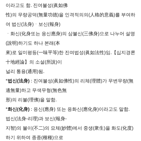
이라고도 함. 진여불성(眞如佛
性)의 무량공덕(無量功德)을 인격적의의(人格的意義)를 부여하
여 법신(法身)ㆍ보신(報身)
ㆍ화신(化身또는 응신應身)의 삼불신(三佛身)으로 나누어 설명
(說明)하기도 하나 본래(本
來)로 일미평등(一味平等)한 진여법성(眞如法性)임.【십지경론
十地經論】의 소설(所說)이
널리 통용(通用)됨.
*
법신(法身)
: 진여불성(眞如佛性)의 리체(理體)가 무변무량(無
邊無量)하고 무색무형(無色無
形)의 리불(理佛)을 말함.
*
화신(化身)
: 응신(應身) 또는 응화신(應化身)이라고도 말함.
법신(法身-리理)과 보신(報身-
지智)의 불이(不二)의 묘체(妙體)에서 중생(衆生)을 화도(化度)
하기 위하여 종종(種種)으로