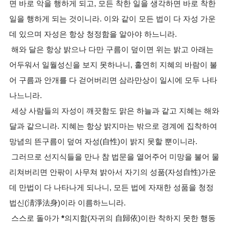
면 바로 악을 행하게 되고, 모든 착한 일을 생각하면 바로 착한
일을 행하게 되는 것이니라. 이와 같이 모든 법이 다 자성 가운
데 있으며 자성은 항상 청정함을 알아야 하느니라.
해와 달은 항상 밝으나 다만 구름이 덮이면 위는 밝고 아래는
어두워서 일월성신을 보지 못하나니, 홀연히 지혜의 바람이 불
어 구름과 안개를 다 걷어버리면 삼라만상이 일시에 모두 나타
나느니라.
세상 사람들의 자성이 깨끗함도 맑은 하늘과 같고 지혜는 해와
달과 같으니라. 지혜는 항상 밝지마는 밖으로 경계에 집착하여
망념의 뜬구름이 덮여 자성(自性)이 밝지 못할 뿐이니라.
그러므로 선지식들을 만나 참 법문을 열어주어 미망을 불어 물
리쳐버리면 안팎이 사무쳐 밝아서 자기의 성품(자성自性)가운
데 만법이 다 나타나게 되나니, 모든 법에 자재한 성품을 청정
법신(淸淨法身)이라 이름하느니라.
스스로 돌아가
*
의지함(자귀의 自歸依)이란 착하지 못한 행동