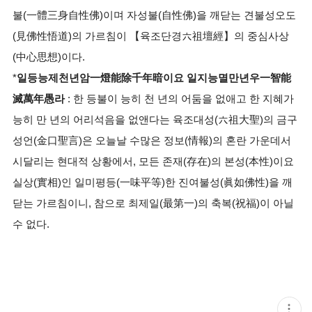
불(一體三身自性佛)이며 자성불(自性佛)을 깨닫는 견불성오도
(見佛性悟道)의 가르침이 【육조단경六祖壇經】의 중심사상
(中心思想)이다.
*
일등능제천년암一燈能除千年暗이요 일지능멸만년우一智能
滅萬年愚라
: 한 등불이 능히 천 년의 어둠을 없애고 한 지혜가
능히 만 년의 어리석음을 없앤다는 육조대성(六祖大聖)의 금구
성언(金口聖言)은 오늘날 수많은 정보(情報)의 혼란 가운데서
시달리는 현대적 상황에서, 모든 존재(存在)의 본성(本性)이요
실상(實相)인 일미평등(一味平等)한 진여불성(眞如佛性)을 깨
닫는 가르침이니, 참으로 최제일(最第一)의 축복(祝福)이 아닐
수 없다.
현