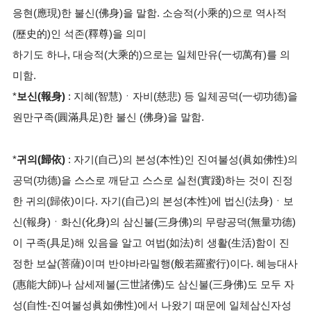
응현(應現)한 불신(佛身)을 말함. 소승적(小乘的)으로 역사적
(歷史的)인 석존(釋尊)을 의미
하기도 하나, 대승적(大乘的)으로는 일체만유(一切萬有)를 의
미함.
*
보신(報身)
: 지혜(智慧)ㆍ자비(慈悲) 등 일체공덕(一切功德)을
원만구족(圓滿具足)한 불신 (佛身)을 말함.
*
귀의(歸依)
: 자기(自己)의 본성(本性)인 진여불성(眞如佛性)의
공덕(功德)을 스스로 깨닫고 스스로 실천(實踐)하는 것이 진정
한 귀의(歸依)이다. 자기(自己)의 본성(本性)에 법신(法身)ㆍ보
신(報身)ㆍ화신(化身)의 삼신불(三身佛)의 무량공덕(無量功德)
이 구족(具足)해 있음을 알고 여법(如法)히 생활(生活)함이 진
정한 보살(菩薩)이며 반야바라밀행(般若羅蜜行)이다. 혜능대사
(惠能大師)나 삼세제불(三世諸佛)도 삼신불(三身佛)도 모두 자
성(自性-진여불성眞如佛性)에서 나왔기 때문에 일체삼신자성