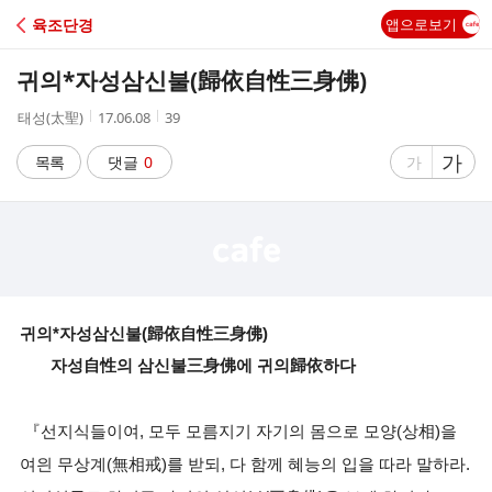
C
육조단경
앱으로보기
A
귀의*자성삼신불(歸依自性三身佛)
F
작
작
조
태성(太聖)
17.06.08
39
성
성
회
E
자
시
수
글
가
글
목록
댓글
0
가
간
자
자
크
크
기
기
크
작
게
게
귀의*자성삼신불(歸依自性三身佛)
자성自性의 삼신불三身佛에 귀의歸依하다
『선지식들이여, 모두 모름지기 자기의 몸으로 모양(상相)을
여읜 무상계(無相戒)를 받되, 다 함께 혜능의 입을 따라 말하라.