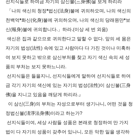
선지식들로 하여금 자기의 삼신불(三身佛)을 보게 하리라
「나의 색신의 청정
*
법신(法身)불에 귀의하오며, 나의 색신의
천백억
*
화신(化身)불에 귀의하오며, 나의 색신의 당래원만
*
보
신(報身)불에 귀의합니다.」하라.(이상 세 번 외움)
색신은 집과 같으므로 귀의한다고 말할 수 없다. 앞의 세 몸은
자기의 법성(法性) 속에 있고 사람마다 다 가진 것이나 미혹하
여 보지 못하고 밖으로 삼신부처를 찾고 자기 색신 속의 세 성
품의 부처는 보지 못하느니라.
선지식들은 들을지니, 선지식들에게 말하여 선지식들로 하여
금 각기 자기의 색신에 있는 자기의 법성(法性)이 삼신불(三身
佛)을 지니고 있음을 깨닫게 하리라.』
이 삼신(三身)의 부처는 자성으로부터 생기나니, 어떤 것을 청
정법신불(淸淨法身佛)이라고 하는가?
선지식들이여, 세상 사람들 성품은 본래로 청정하여 만 가지
법이 다 자기의 성품이 갖추어 있나니, 모든 악한 일을 생각하